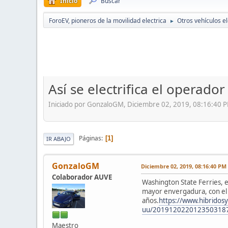
Inicio
Buscar
ForoEV, pioneros de la movilidad electrica
Otros vehículos el
►
Así se electrifica el operad
Iniciado por GonzaloGM, Diciembre 02, 2019, 08:16:40 
Páginas
1
IR ABAJO
GonzaloGM
Diciembre 02, 2019, 08:16:40 PM
Colaborador AUVE
Washington State Ferries, 
mayor envergadura, con el p
años.
https://www.hibridosy
uu/2019120220123503187
Maestro