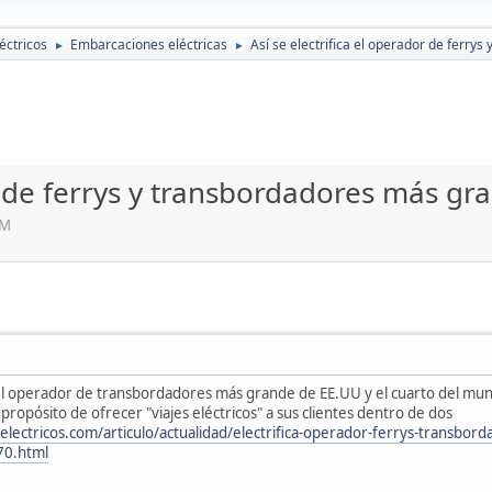
éctricos
Embarcaciones eléctricas
Así se electrifica el operador de ferr
►
►
or de ferrys y transbordadores más g
PM
el operador de transbordadores más grande de EE.UU y el cuarto del mund
ropósito de ofrecer "viajes eléctricos" a sus clientes dentro de dos
electricos.com/articulo/actualidad/electrifica-operador-ferrys-transbo
0.html