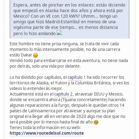
Espera, antes de pinchar en los enlaces: estás diciendo
que empezó en Alaska hace dos años y ahora está por
Mexico? Con un VE con 120 kWh? Uhmm... tengo un
amigo que hizo Madrid-Estambul en menos de una
vigésima parte de ese tiempo... es menos distancia
pero lo hizo andando
Este hombre no tiene prisa ninguna, se trata de vivir cada
momento lo más intensamente posible, no de una carrera
estilo Dakar
Vendió todo para embarcarse en esta aventura, no tiene nada
por detrás, solo una vida por delante.
Lo ha dividido por capítulos, el
capítulo
1 ha sido recorrer los
territorios de Alaska, el Yukon y la Columbia Británica, si ves los
videos lo entenderás mejor.
Actualmente está en el
capítulo 2
, atravesar EEUU y Mexico,
donde se encuentra ahora (Tijuana concretamente) haciendo
algunas reparaciones a la furgo, después le quedan otros 14
países de Latinoamerica por atravesar y aunque su plan
original era llegar allí en verano de 2020 algo me dice que no
será posible por lo menos hasta final de año
Tienes toda la información en su web:
https://www.routedelsol.com/route