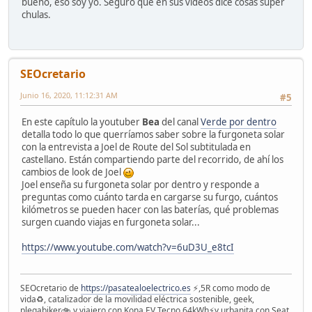
bueno, eso soy yo. Seguro que en sus vídeos dice cosas súper
chulas.
SEOcretario
Junio 16, 2020, 11:12:31 AM
#5
En este capítulo la youtuber
Bea
del canal
Verde por dentro
detalla todo lo que querríamos saber sobre la furgoneta solar
con la entrevista a Joel de Route del Sol subtitulada en
castellano. Están compartiendo parte del recorrido, de ahí los
cambios de look de Joel
Joel enseña su furgoneta solar por dentro y responde a
preguntas como cuánto tarda en cargarse su furgo, cuántos
kilómetros se pueden hacer con las baterías, qué problemas
surgen cuando viajas en furgoneta solar...
https://www.youtube.com/watch?v=6uD3U_e8tcI
SEOcretario de
https://pasatealoelectrico.es
⚡️,5R como modo de
vida♻️, catalizador de la movilidad eléctrica sostenible, geek,
plegabiker🚲 y viajero con Kona EV Tecno 64kWh⚡️y urbanita con Seat