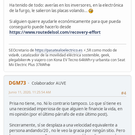
Ha tenido de todo: averías en los inversores, en la electrónica
de la furgo, le salieron las placas volando...
Si alguien quiere ayudarle económicamente para que pueda
conseguirlo puede hacerlo desde
https://www.routedelsol.com/recovery-effort
SEOcretario de
https://pasatealoelectrico.es
⚡️,5R como modo de
vida♻️, catalizador de la movilidad eléctrica sostenible, geek,
plegabiker🚲 y viajero con Kona EV Tecno 64kWh⚡️y urbanita con Seat
Mii Electric Plus 37kWh❄️
DGM73
Colaborador AUVE
Junio 11, 2020, 11:25:54 AM
#4
Prisa no tiene, no. Ni lo contrario tampoco. Lo que sí tiene es
una necesidad imperiosa de que alguien le financie la vida, en
mi opinión (por el último párrafo de este último post).
Sinceramente, sí se desplaza a una velocidad equivalente a
persona andando/20 , no le veo la gracia por ningún sitio. Pero