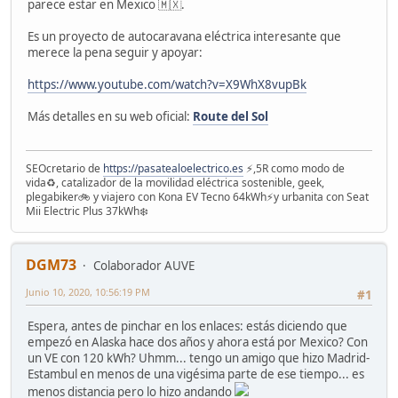
parece estar en Mexico 🇲🇽.
Es un proyecto de autocaravana eléctrica interesante que
merece la pena seguir y apoyar:
https://www.youtube.com/watch?v=X9WhX8vupBk
Más detalles en su web oficial:
Route del Sol
SEOcretario de
https://pasatealoelectrico.es
⚡️,5R como modo de
vida♻️, catalizador de la movilidad eléctrica sostenible, geek,
plegabiker🚲 y viajero con Kona EV Tecno 64kWh⚡️y urbanita con Seat
Mii Electric Plus 37kWh❄️
DGM73
Colaborador AUVE
Junio 10, 2020, 10:56:19 PM
#1
Espera, antes de pinchar en los enlaces: estás diciendo que
empezó en Alaska hace dos años y ahora está por Mexico? Con
un VE con 120 kWh? Uhmm... tengo un amigo que hizo Madrid-
Estambul en menos de una vigésima parte de ese tiempo... es
menos distancia pero lo hizo andando