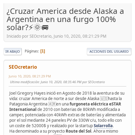
¿Cruzar America desde Alaska a
Argentina en una furgo 100%
solar?⚡🌞🚐
Iniciado por SEOcretario, Junio 10, 2020, 08:21:29 PM
Páginas
1
IR ABAJO
ACCIONES DEL USUARIO
SEOcretario
Junio 10, 2020, 08:21:29 PM
Ultima modificación
: Junio 10, 2020, 08:35:46 PM por SEOcretario
Joel Gregory Hayes inició en Agosto de 2018 la aventura de su
vida: cruzar America de norte a sur desde Alaska 🇺🇸hasta la
Patagonia Argentina 🇦🇷en una
furgoneta eléctrica eSTAR
International
de 2010 con baterias de 80kWh modificada a
camper, potenciada con 40kWh extras de baterías y alimentada
por el sol mediante 24 paneles PV de 330W c/u, todo ello con
un coste de 52000$ y realizado por la startup
Solarrolla
.
Ha denominado a su proyecto
Route del Sol
. Ahora mismo