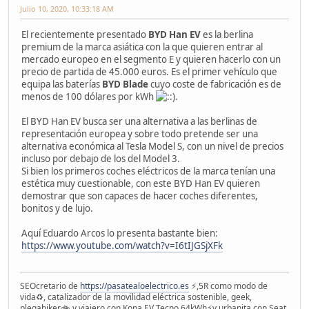
Julio 10, 2020, 10:33:18 AM
El recientemente presentado
BYD Han EV
es la berlina
premium de la marca asiática con la que quieren entrar al
mercado europeo en el segmento E y quieren hacerlo con un
precio de partida de 45.000 euros. Es el primer vehículo que
equipa las baterías
BYD Blade
cuyo coste de fabricación es de
menos de 100 dólares por kWh
.
El BYD Han EV busca ser una alternativa a las berlinas de
representación europea y sobre todo pretende ser una
alternativa económica al Tesla Model S, con un nivel de precios
incluso por debajo de los del Model 3.
Si bien los primeros coches eléctricos de la marca tenían una
estética muy cuestionable, con este BYD Han EV quieren
demostrar que son capaces de hacer coches diferentes,
bonitos y de lujo.
Aquí Eduardo Arcos lo presenta bastante bien:
https://www.youtube.com/watch?v=I6tIJGSjXFk
SEOcretario de
https://pasatealoelectrico.es
⚡️,5R como modo de
vida♻️, catalizador de la movilidad eléctrica sostenible, geek,
plegabiker🚲 y viajero con Kona EV Tecno 64kWh⚡️y urbanita con Seat