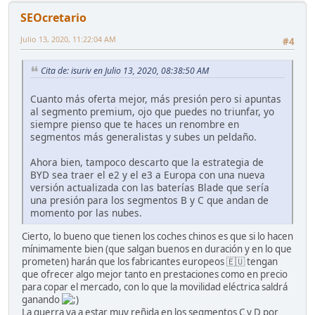
SEOcretario
Julio 13, 2020, 11:22:04 AM
#4
Cita de: isuriv en Julio 13, 2020, 08:38:50 AM
Cuanto más oferta mejor, más presión pero si apuntas
al segmento premium, ojo que puedes no triunfar, yo
siempre pienso que te haces un renombre en
segmentos más generalistas y subes un peldaño.
Ahora bien, tampoco descarto que la estrategia de
BYD sea traer el e2 y el e3 a Europa con una nueva
versión actualizada con las baterías Blade que sería
una presión para los segmentos B y C que andan de
momento por las nubes.
Cierto, lo bueno que tienen los coches chinos es que si lo hacen
mínimamente bien (que salgan buenos en duración y en lo que
prometen) harán que los fabricantes europeos 🇪🇺 tengan
que ofrecer algo mejor tanto en prestaciones como en precio
para copar el mercado, con lo que la movilidad eléctrica saldrá
ganando
La guerra va a estar muy reñida en los segmentos C y D por