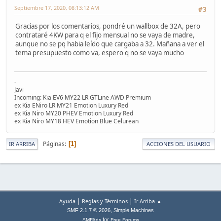
Septiembre 17, 2020, 08:13:12 AM
#3
Gracias por los comentarios, pondré un wallbox de 32A, pero
contrataré 4KW para q el fijo mensual no se vaya de madre,
aunque no se pq habia leído que cargaba a 32. Mañana a ver el
tema presupuesto como va, espero q no se vaya mucho
-
Javi
Incoming: Kia EV6 MY22 LR GTLine AWD Premium
ex Kia ENiro LR MY21 Emotion Luxury Red
ex Kia Niro MY20 PHEV Emotion Luxury Red
ex Kia Niro MY18 HEV Emotion Blue Celurean
Páginas
1
IR ARRIBA
ACCIONES DEL USUARIO
|
|
Ayuda
Reglas y Términos
Ir Arriba ▲
,
SMF 2.1.7 © 2026
Simple Machines
for
SMFAds
Free Forums