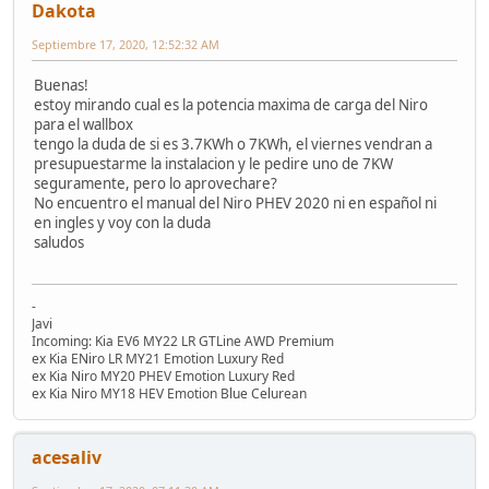
Dakota
Septiembre 17, 2020, 12:52:32 AM
Buenas!
estoy mirando cual es la potencia maxima de carga del Niro
para el wallbox
tengo la duda de si es 3.7KWh o 7KWh, el viernes vendran a
presupuestarme la instalacion y le pedire uno de 7KW
seguramente, pero lo aprovechare?
No encuentro el manual del Niro PHEV 2020 ni en español ni
en ingles y voy con la duda
saludos
-
Javi
Incoming: Kia EV6 MY22 LR GTLine AWD Premium
ex Kia ENiro LR MY21 Emotion Luxury Red
ex Kia Niro MY20 PHEV Emotion Luxury Red
ex Kia Niro MY18 HEV Emotion Blue Celurean
acesaliv