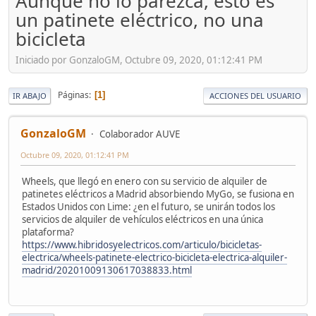
Aunque no lo parezca, esto es
un patinete eléctrico, no una
bicicleta
Iniciado por GonzaloGM, Octubre 09, 2020, 01:12:41 PM
Páginas
1
IR ABAJO
ACCIONES DEL USUARIO
GonzaloGM
Colaborador AUVE
Octubre 09, 2020, 01:12:41 PM
Wheels, que llegó en enero con su servicio de alquiler de
patinetes eléctricos a Madrid absorbiendo MyGo, se fusiona en
Estados Unidos con Lime: ¿en el futuro, se unirán todos los
servicios de alquiler de vehículos eléctricos en una única
plataforma?
https://www.hibridosyelectricos.com/articulo/bicicletas-
electrica/wheels-patinete-electrico-bicicleta-electrica-alquiler-
madrid/20201009130617038833.html