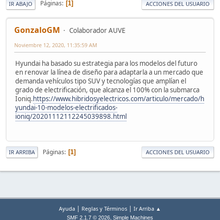
Páginas
1
IR ABAJO
ACCIONES DEL USUARIO
GonzaloGM
Colaborador AUVE
Noviembre 12, 2020, 11:35:59 AM
Hyundai ha basado su estrategia para los modelos del futuro
en renovar la línea de diseño para adaptarla a un mercado que
demanda vehículos tipo SUV y tecnologías que amplían el
grado de electrificación, que alcanza el 100% con la submarca
Ioniq.
https://www.hibridosyelectricos.com/articulo/mercado/h
yundai-10-modelos-electrificados-
ioniq/20201112112245039898.html
Páginas
1
IR ARRIBA
ACCIONES DEL USUARIO
|
|
Ayuda
Reglas y Términos
Ir Arriba ▲
,
SMF 2.1.7 © 2026
Simple Machines