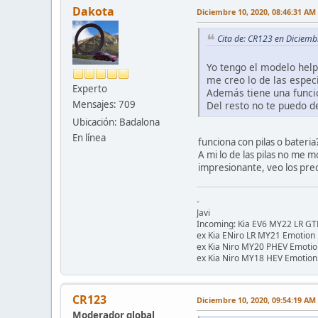
Dakota
Diciembre 10, 2020, 08:46:31 AM
Cita de: CR123 en Diciemb
Yo tengo el modelo help
me creo lo de las espec
Experto
Además tiene una función
Mensajes: 709
Del resto no te puedo d
Ubicación: Badalona
En línea
funciona con pilas o bateria
A mi lo de las pilas no me 
impresionante, veo los prec
-
Javi
Incoming: Kia EV6 MY22 LR G
ex Kia ENiro LR MY21 Emotion
ex Kia Niro MY20 PHEV Emotio
ex Kia Niro MY18 HEV Emotion
CR123
Diciembre 10, 2020, 09:54:19 AM
Moderador global