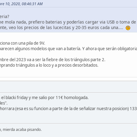
bre 10, 2020, 08:46:31 AM
eria?
 me mola nada, prefiero baterias y poderlas cargar via USB o toma d
te, veo los precios de las lucecitas y 20-35 euros cada una....
iona con una pila de 9V.
aparecen algunos modelos que van a batería. Y ahora que serán obligator
re del 2023 va a ser la fiebre de los triángulos parte 2.
rando triángulos a lo loco y a precios desorbitados.
el blacki friday y me salio por 11€ homologada.
les".
rara (esa es su funcion a parte de la de señalizar nuestra posicion) 133 a
o, mierda acaba pisando.