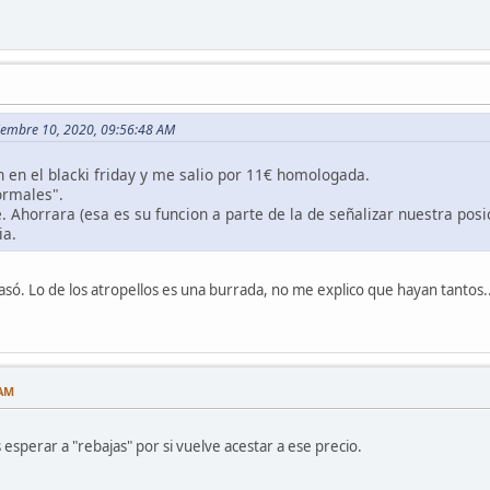
ciembre 10, 2020, 09:56:48 AM
en el blacki friday y me salio por 11€ homologada.
ormales".
Ahorrara (esa es su funcion a parte de la de señalizar nuestra posic
ia.
só. Lo de los atropellos es una burrada, no me explico que hayan tantos..
 AM
esperar a "rebajas" por si vuelve acestar a ese precio.