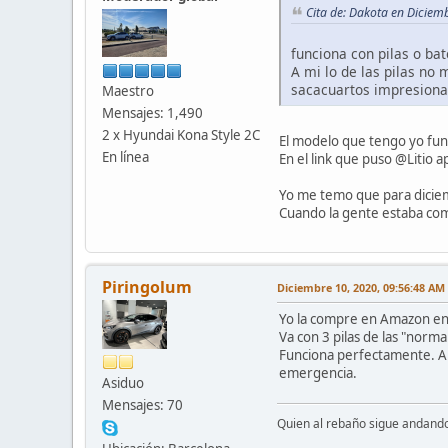
Cita de: Dakota en Diciem
funciona con pilas o bat
A mi lo de las pilas no
sacacuartos impresionan
Maestro
Mensajes: 1,490
2 x Hyundai Kona Style 2C
El modelo que tengo yo func
En línea
En el link que puso @Litio 
Yo me temo que para diciemb
Cuando la gente estaba comp
Piringolum
Diciembre 10, 2020, 09:56:48 AM
Yo la compre en Amazon en 
Va con 3 pilas de las "norma
Funciona perfectamente. Ahor
emergencia.
Asiduo
Mensajes: 70
Quien al rebaño sigue andand