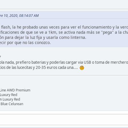
re 10, 2020, 08:14:07 AM
 flash, la he probado unas veces para ver el funcionamiento y la ve
ificaciones de que se ve a 1km, se activa nada más se "pega" a la c
 para dejar la luz fija y usarla como linterna.
ecir por que no las conozco.
?
mola nada, prefiero baterias y poderlas cargar via USB o toma de mercher
ios de las lucecitas y 20-35 euros cada una....
TLine AWD Premium
 Luxury Red
n Luxury Red
 Blue Celurean