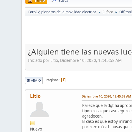
Inicio
Buscar
ForoEV, pioneros de la movilidad electrica
El foro
Off-topi
►
►
¿Alguien tiene las nuevas lu
Iniciado por Litio, Diciembre 10, 2020, 12:45:58 AM
Páginas
1
IR ABAJO
Litio
Diciembre 10, 2020, 12:45:58 AM
Parece que la dgt ha aproba
típica cosa que casi seguro
agradecen.
El caso es que estoy miran
parecen más chinosas que ot
Nuevo