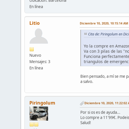
Ubicación: Barcelona
En línea
Litio
Diciembre 10, 2020, 10:15:14 AM
Cita de: Piringolum en Di
Yo la compre en Amazon 
Va con 3 pilas de las "n
Nuevo
Funciona perfectamente. 
triangulos de emergenc
Mensajes: 3
En línea
Bien pensado, a mí se me pa
a salvo.
Piringolum
Diciembre 10, 2020, 11:22:02
Por si os es de ayuda...
Lo compre a 11'99€. Podeis 
Salud!