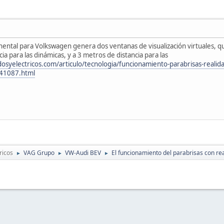
nental para Volkswagen genera dos ventanas de visualización virtuales, 
cia para las dinámicas, y a 3 metros de distancia para las
dosyelectricos.com/articulo/tecnologia/funcionamiento-parabrisas-realid
41087.html
ricos
VAG Grupo
VW-Audi BEV
El funcionamiento del parabrisas con rea
►
►
►