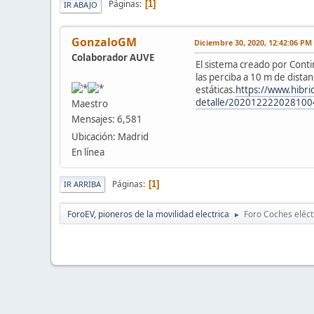
Páginas
1
IR ABAJO
GonzaloGM
Diciembre 30, 2020, 12:42:06 PM
Colaborador AUVE
El sistema creado por Conti
las perciba a 10 m de distan
estáticas.
https://www.hibri
detalle/202012222028100
Maestro
Mensajes: 6,581
Ubicación: Madrid
En línea
Páginas
1
IR ARRIBA
ForoEV, pioneros de la movilidad electrica
Foro Coches eléct
►