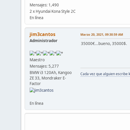
Mensajes: 1,490
2 x Hyundai Kona Style 2C
En línea
jim3cantos
Marzo 20, 2021, 09:30:59 AM
Administrador
35000€...bueno, 35000$.
Maestro
Mensajes: 5,277
BMW i3 120Ah, Kangoo
Cada vez que alguien escribe 
ZE 33, Mondraker E-
Factor
En línea