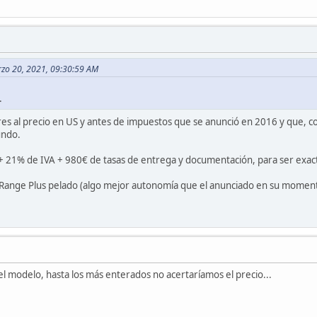
rzo 20, 2021, 09:30:59 AM
.
fieres al precio en US y antes de impuestos que se anunció en 2016 y que
undo.
+ 21% de IVA + 980€ de tasas de entrega y documentación, para ser exact
Range Plus pelado (algo mejor autonomía que el anunciado en su momento
el modelo, hasta los más enterados no acertaríamos el precio...