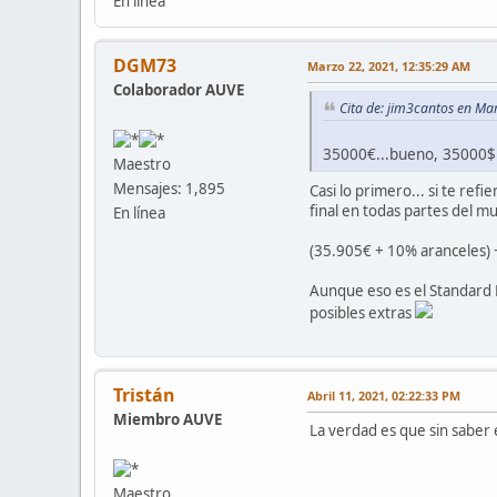
En línea
DGM73
Marzo 22, 2021, 12:35:29 AM
Colaborador AUVE
Cita de: jim3cantos en Ma
35000€...bueno, 35000$
Maestro
Mensajes: 1,895
Casi lo primero... si te re
final en todas partes del m
En línea
(35.905€ + 10% aranceles) 
Aunque eso es el Standard 
posibles extras
Tristán
Abril 11, 2021, 02:22:33 PM
Miembro AUVE
La verdad es que sin saber 
Maestro