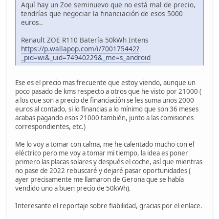
Aquí hay un Zoe seminuevo que no está mal de precio,
tendrías que negociar la financiación de esos 5000
euros..
Renault ZOE R110 Batería 50kWh Intens
https://p.wallapop.com/i/700175442?
_pid=wi&_uid=74940229&_me=s_android
Ese es el precio mas frecuente que estoy viendo, aunque un
poco pasado de kms respecto a otros que he visto por 21000 (
a los que son a precio de financiación se les suma unos 2000
euros al contado, si lo financias a lo mínimo que son 36 meses
acabas pagando esos 21000 también, junto a las comisiones
correspondientes, etc.)
Me lo voy a tomar con calma, me he calentado mucho con el
eléctrico pero me voy a tomar mi tiempo, la idea es poner
primero las placas solares y después el coche, así que mientras
no pase de 2022 rebuscaré y dejaré pasar oportunidades (
ayer precisamente me llamaron de Gerona que se había
vendido uno a buen precio de 50kWh).
Interesante el reportaje sobre fiabilidad, gracias por el enlace.