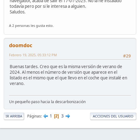
navegador, acaba de salir el 17-01-2025. No la he instalado
todavía pero por si le interesa a alguien.
Saludos.
A 2 personas les gusta esto.
doomdoc
Febrero 19, 2025, 05:33:12 PM
#29
Buenas tardes. Creo que es la misma versión de verano de
2024. Al menos el número de versión que aparece en el
listado es el mismo que el que llevo en el coche que instalé en
verano.
Un pequeño paso hacia la descarbonización
1
3
Páginas
2
IR ARRIBA
ACCIONES DEL USUARIO