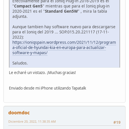
Efectivamente para el Ioniq Plug-in 2016-2019 es el
"
Compact Gen5
" mientras que para el Ioniq plug-in
2020-2021 es el "
Standard Gen5W
" , mira la tabla
adjunta.
Aunque tambien hay software nuevo para descargarse
para el Ioniq del 2019 ... SOP.015.20.221117 (17-11-
2022):
https://ioniqspain.wordpress.com/2021/11/12/program
a-oficial-de-hyundai-kia-en-europa-para-actualizar-
software-y-mapas/
Saludos.
Le echaré un vistazo. ¡Muchas gracias!
Enviado desde mi iPhone utilizando Tapatalk
doomdoc
Diciembre 20, 2022, 11:38:35 AM
#19