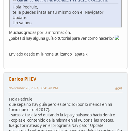
Cita de: Carlos PHEV en Noviembre 19, 2023, 07:45:26 PM
Hola Pedrule,
te la puedes instalar tu mismo con el Navigator
Update.
Un saludo
Muchas gracias por la información.
¿Sabes si hay alguna guía o tutorial para ver cómo hacerlo?
Enviado desde mi iPhone utilizando Tapatalk
Carlos PHEV
Noviembre 26, 2023, 08:41:48 PM
#25
Hola Pedrule,
que sepa no hay guía pero es sencillo (por lo menos en mi
Ioniq que es del 2017):
- sacas la tarjeta sd quitando la tapa y pulsando hacia dentro
- copias el contenido de la misma en el PC por si las moscas,
luego formateas y en el programa Navigator Update
descargas la información seleccionando modelo de coche y año