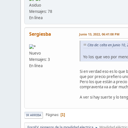
Asiduo
Mensajes: 78
En línea
Sergiesba
Junio 13, 2022, 06:41:08 PM
Cita de: celta en Junio 10
Nuevo
Yo los que veo por men
Mensajes: 3
En línea
Si en verdad eso es lo que
que por precio prefiero uno
Pero los que están a preci
compraventa va a dar mucho
A ver si hay suerte y lo te
Páginas
1
IR ARRIBA
ForoEV, pioneros de la movilidad electrica
Movilidad eléctric
►