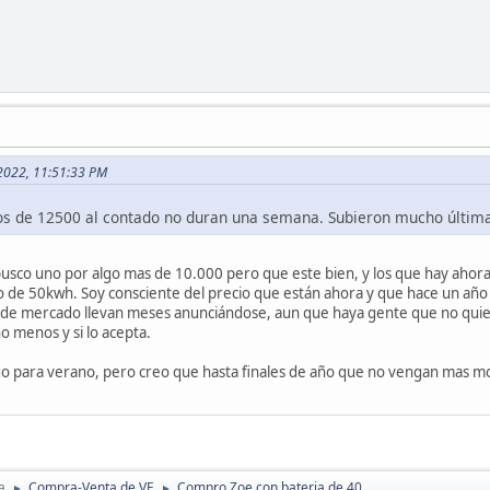
, 2022, 11:51:33 PM
os de 12500 al contado no duran una semana. Subieron mucho últi
 busco uno por algo mas de 10.000 pero que este bien, y los que hay ahor
 de 50kwh. Soy consciente del precio que están ahora y que hace un año 
o de mercado llevan meses anunciándose, aun que haya gente que no quie
 menos y si lo acepta.
ngo para verano, pero creo que hasta finales de año que no vengan mas mode
a
Compra-Venta de VE
Compro Zoe con bateria de 40.
►
►