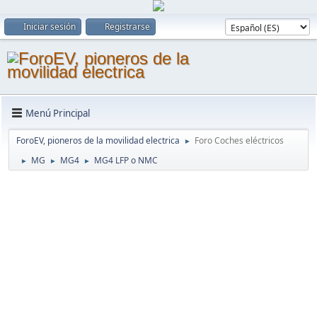
Iniciar sesión
Registrarse
Menú Principal
ForoEV, pioneros de la movilidad electrica
Foro Coches eléctricos
►
MG
MG4
MG4 LFP o NMC
►
►
►