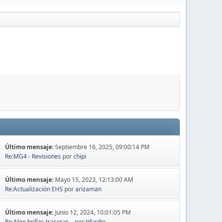
Último mensaje:
Septiembre 16, 2025, 09:00:14 PM
Re:MG4 - Revisiones
por
chipi
Último mensaje:
Mayo 15, 2023, 12:13:00 AM
Re:Actualización EHS
por
arizaman
Último mensaje:
Junio 12, 2024, 10:01:05 PM
Re:Algo brillas traseras...
por
tifurdio