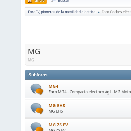
Inicio
Buscar
ForoEV, pioneros de la movilidad electrica
Foro Coches eléct
►
MG
MG
Subforos
MG4
Foro MG4 - Compacto eléctrico ágil - MG Moto
MG EHS
MG EHS
MG ZS EV
MG ZS EV