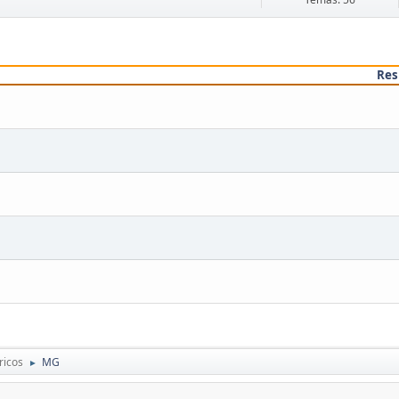
Res
ricos
MG
►