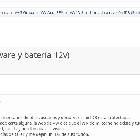
ricos
VAG Grupo
VW-Audi BEV
VW ID.3
Llamada a revisión ID3 (Soft
►
►
►
►
ware y batería 12v)
M
 comentarios de otros usuarios y decidí ver si mi ID3 estaba afectado.
gado carta alguna, la web de VW dice que el VIN de mi coche no existe y tu
í, que hay una llamada a revisión.
ías de taller y me dejan un ID3 de sustitución.