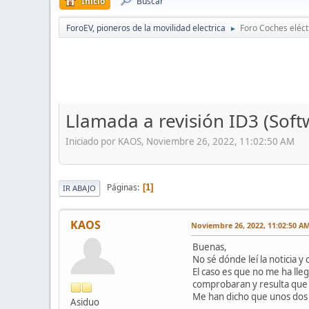
Inicio
Buscar
ForoEV, pioneros de la movilidad electrica
Foro Coches eléct
►
Llamada a revisión ID3 (Soft
Iniciado por KAOS, Noviembre 26, 2022, 11:02:50 AM
Páginas
1
IR ABAJO
KAOS
Noviembre 26, 2022, 11:02:50 A
Buenas,
No sé dónde leí la noticia y
El caso es que no me ha lle
comprobaran y resulta que s
Me han dicho que unos dos d
Asiduo