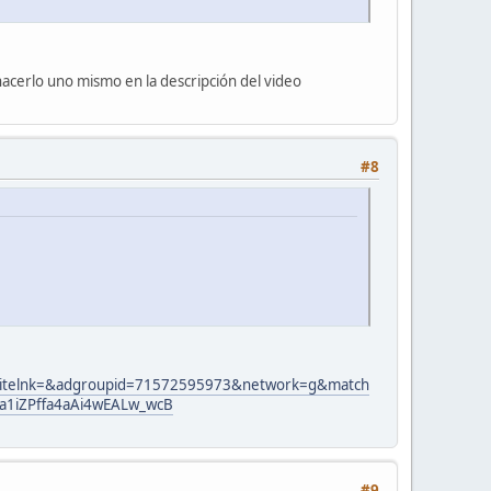
y hacerlo uno mismo en la descripción del video
#8
telnk=&adgroupid=71572595973&network=g&match
a1iZPffa4aAi4wEALw_wcB
#9