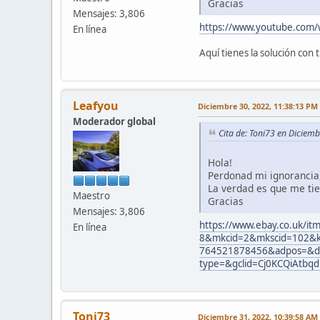
Gracias
Mensajes: 3,806
https://www.youtube.com
En línea
Aquí tienes la solución con 
Leafyou
Diciembre 30, 2022, 11:38:13 PM
Moderador global
Cita de: Toni73 en Diciem
Hola!
Perdonad mi ignorancia
La verdad es que me ti
Maestro
Gracias
Mensajes: 3,806
https://www.ebay.co.uk/
En línea
8&mkcid=2&mkscid=102&k
764521878456&adpos=&d
type=&gclid=Cj0KCQiAtb
Toni73
Diciembre 31, 2022, 10:39:58 AM