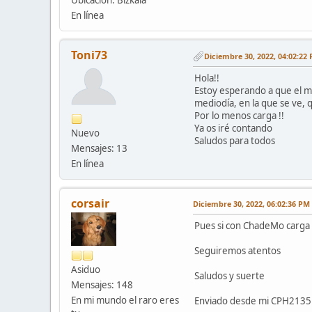
Ubicación: Bizkaia
En línea
Toni73
Diciembre 30, 2022, 04:02:22
Hola!!
Estoy esperando a que el me
mediodía, en la que se ve, 
Por lo menos carga !!
Ya os iré contando
Nuevo
Saludos para todos
Mensajes: 13
En línea
corsair
Diciembre 30, 2022, 06:02:36 PM
Pues si con ChadeMo carga 
Seguiremos atentos
Asiduo
Saludos y suerte
Mensajes: 148
En mi mundo el raro eres
Enviado desde mi CPH2135 