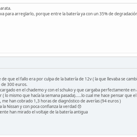
arata.
iva para arreglarlo, porque entre la batería ya con un 35% de degradación
 que el fallo era por culpa de la batería de 12v ( la que llevaba se cambi
 de 300 euros.
 cargado en el chademo y con el schuko y que cargaba perfectamente en a
 ( lo mismo que hacía la semana pasada).....lo cual me hace pensar que e
, me han cobrado 1,3 horas de diagnóstico de averías (94 euros )
a la Nissan y con poca confianza la verdad 😞
ente han mirado el voltaje de la batería antigua