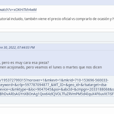
/watch?v=xOKHiTkh4wM
tutorial incluido, también viene el precio oficial vs comprarlo de ocasión 
bre 30, 2022, 07:44:03 PM
, pero es muy cara esa pieza?
enen acojonado, pero veamos el lunes o martes que nos dicen
itm/195372799315?norover=1&mkevt=1&mkrid=710-153696-560033-
eyword=&crlp=597787094877_&MT_ID=&geo_id=&rlsatarget=dsa-
evice=c&mktype=&loc=9047045&poi=&abcId=&cmpgn=2033188068&si
qdBhDvARIsAGYnXBOnAg1Qvx64zlCJVOLTfuZRVmPM5d4IquX4F6uvXt7iSF