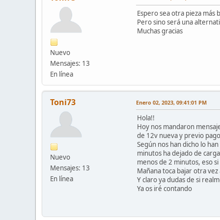
Espero sea otra pieza más b
Pero sino será una alternat
Muchas gracias
Nuevo
Mensajes: 13
En línea
Toni73
Enero 02, 2023, 09:41:01 PM
Hola!!
Hoy nos mandaron mensaje de
de 12v nueva y previo pago
Según nos han dicho lo han
minutos ha dejado de cargar
Nuevo
menos de 2 minutos, eso si 
Mensajes: 13
Mañana toca bajar otra vez 
En línea
Y claro ya dudas de si realm
Ya os iré contando