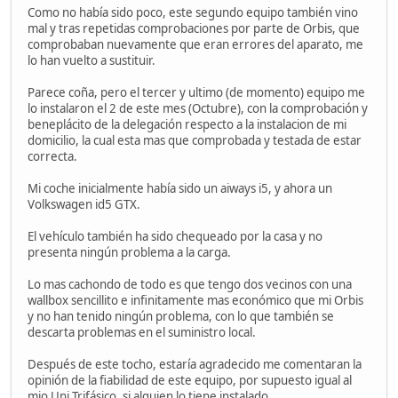
Como no había sido poco, este segundo equipo también vino
mal y tras repetidas comprobaciones por parte de Orbis, que
comprobaban nuevamente que eran errores del aparato, me
lo han vuelto a sustituir.
Parece coña, pero el tercer y ultimo (de momento) equipo me
lo instalaron el 2 de este mes (Octubre), con la comprobación y
beneplácito de la delegación respecto a la instalacion de mi
domicilio, la cual esta mas que comprobada y testada de estar
correcta.
Mi coche inicialmente había sido un aiways i5, y ahora un
Volkswagen id5 GTX.
El vehículo también ha sido chequeado por la casa y no
presenta ningún problema a la carga.
Lo mas cachondo de todo es que tengo dos vecinos con una
wallbox sencillito e infinitamente mas económico que mi Orbis
y no han tenido ningún problema, con lo que también se
descarta problemas en el suministro local.
Después de este tocho, estaría agradecido me comentaran la
opinión de la fiabilidad de este equipo, por supuesto igual al
mio Uni Trifásico, si alguien lo tiene instalado.