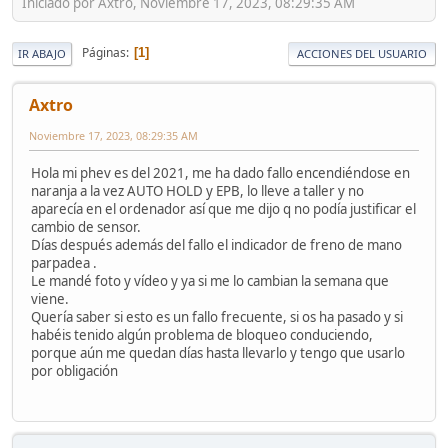
Iniciado por Axtro, Noviembre 17, 2023, 08:29:35 AM
Páginas
1
IR ABAJO
ACCIONES DEL USUARIO
Axtro
Noviembre 17, 2023, 08:29:35 AM
Hola mi phev es del 2021, me ha dado fallo encendiéndose en
naranja a la vez AUTO HOLD y EPB, lo lleve a taller y no
aparecía en el ordenador así que me dijo q no podía justificar el
cambio de sensor.
Días después además del fallo el indicador de freno de mano
parpadea .
Le mandé foto y vídeo y ya si me lo cambian la semana que
viene.
Quería saber si esto es un fallo frecuente, si os ha pasado y si
habéis tenido algún problema de bloqueo conduciendo,
porque aún me quedan días hasta llevarlo y tengo que usarlo
por obligación