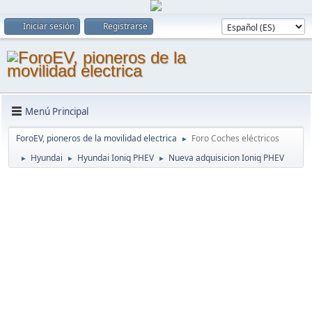
Iniciar sesión
Registrarse
Menú Principal
ForoEV, pioneros de la movilidad electrica
Foro Coches eléctricos
►
Hyundai
Hyundai Ioniq PHEV
Nueva adquisicion Ioniq PHEV
►
►
►