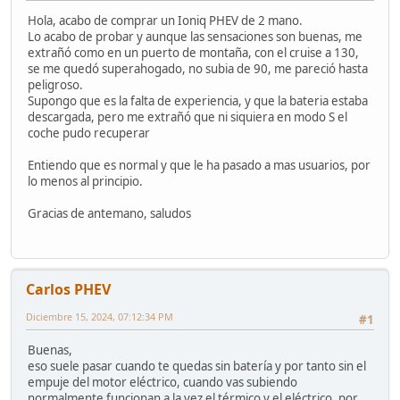
Hola, acabo de comprar un Ioniq PHEV de 2 mano.
Lo acabo de probar y aunque las sensaciones son buenas, me
extrañó como en un puerto de montaña, con el cruise a 130,
se me quedó superahogado, no subia de 90, me pareció hasta
peligroso.
Supongo que es la falta de experiencia, y que la bateria estaba
descargada, pero me extrañó que ni siquiera en modo S el
coche pudo recuperar
Entiendo que es normal y que le ha pasado a mas usuarios, por
lo menos al principio.
Gracias de antemano, saludos
Carlos PHEV
Diciembre 15, 2024, 07:12:34 PM
#1
Buenas,
eso suele pasar cuando te quedas sin batería y por tanto sin el
empuje del motor eléctrico, cuando vas subiendo
normalmente funcionan a la vez el térmico y el eléctrico, por