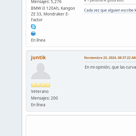
A 1 persona le gusta esto.
Mensajes: 5,276
BMW i3 120Ah, Kangoo
Cada vez que alguien escribe 
ZE 33, Mondraker E-
Factor
En línea
juntik
Noviembre 23, 2024, 08:37:22 A
En mi opinión, que las curv
Veterano
Mensajes: 200
En línea