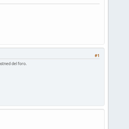
#1
astned del foro.