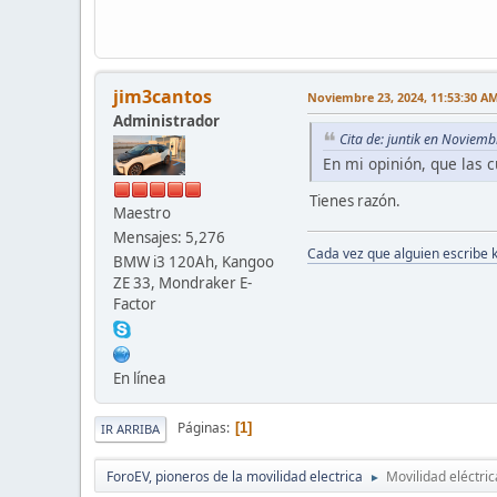
jim3cantos
Noviembre 23, 2024, 11:53:30 A
Administrador
Cita de: juntik en Noviem
En mi opinión, que las 
Tienes razón.
Maestro
Mensajes: 5,276
Cada vez que alguien escribe 
BMW i3 120Ah, Kangoo
ZE 33, Mondraker E-
Factor
En línea
Páginas
1
IR ARRIBA
ForoEV, pioneros de la movilidad electrica
Movilidad eléctric
►