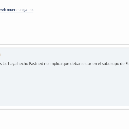
kw/h muere un gatito.
M
as las haya hecho Fastned no implica que deban estar en el subgrupo de F