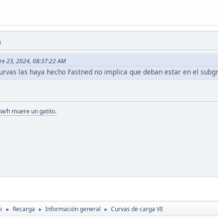
M
bre 23, 2024, 08:37:22 AM
curvas las haya hecho Fastned no implica que deban estar en el subgr
kw/h muere un gatito.
a
Recarga
Información general
Curvas de carga VE
►
►
►