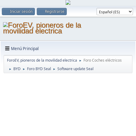
Iniciar sesión
Registrarse
Menú Principal
ForoEV, pioneros de la movilidad electrica
Foro Coches eléctricos
►
BYD
Foro BYD Seal
Software update Seal
►
►
►