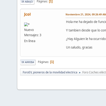
Páginas
1
IR ABAJO
Jcol
Noviembre 21, 2024, 09:26:49 A
Hola me ha dejado de funcion
Nuevo
Y tambien desde que lo comp
Mensajes: 3
¿Hay Alguien le ha ocurrido
En línea
Un saludo, gracias
Páginas
1
IR ARRIBA
ForoEV, pioneros de la movilidad electrica
Foro Coches eléct
►