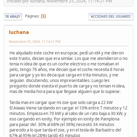
Iniciado por luchana, Noviembre 25, 2024, 11:14:21 PM
Páginas
1
IR ABAJO
ACCIONES DEL USUARIO
luchana
Noviembre 25, 2024, 11:14:21 PM
He alquilado este coche en europcar, pedí un id4 y me dieron
este trasto, decian que era similar. Los que me atendieron o no
tenia ni idea de que es un coche electrico o me tomaban el
pelo, tengo 76 años, me decian que el coche necesita 8 horas
para cargar y yo les decia que carga en trita minutos, y me
seguían discutiendo, unos impresentables. Luego les
pregunto donde esesta el puerto de carga y no tenian ni idea,
mas de media hora para que llegase alguien que lo supiese.
Tarda mas en cargar que mi zoe que solo carga a 22 kW
El Aiwais Viene tardando en cargar el 10% entre 7 minutos y 12
minutos. Empieza en 70 kW y al cabo de un rato baja a 30 kW, y
eso cargando en ionity. Por ejemplo en ionity de Pamplona
para pasar del 30% al 68% (el 38%) necesitó 34 minutos
parecido a lo que tarda el zoe, y en el tesla de Barbastro del
67% al 95% (el 28%) tardó 45 minutos