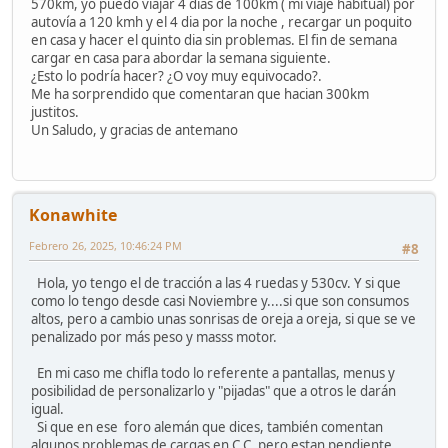
570km, yo puedo viajar 4 dias de 100km ( mi viaje habitual) por
autovía a 120 kmh y el 4 dia por la noche , recargar un poquito
en casa y hacer el quinto dia sin problemas. El fin de semana
cargar en casa para abordar la semana siguiente.
¿Esto lo podría hacer? ¿O voy muy equivocado?.
Me ha sorprendido que comentaran que hacian 300km
justitos.
Un Saludo, y gracias de antemano
Konawhite
Febrero 26, 2025, 10:46:24 PM
#8
Hola, yo tengo el de tracción a las 4 ruedas y 530cv. Y si que
como lo tengo desde casi Noviembre y....si que son consumos
altos, pero a cambio unas sonrisas de oreja a oreja, si que se ve
penalizado por más peso y masss motor.
En mi caso me chifla todo lo referente a pantallas, menus y
posibilidad de personalizarlo y "pijadas" que a otros le darán
igual.
Si que en ese foro alemán que dices, también comentan
algunos problemas de cargas en C.C. pero estan pendiente