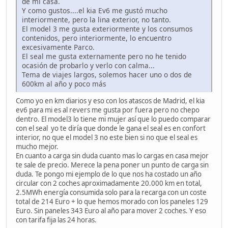
de mi casa.
Y como gustos....el kia Ev6 me gustó mucho
interiormente, pero la lina exterior, no tanto.
El model 3 me gusta exteriormente y los consumos
contenidos, pero interiormente, lo encuentro
excesivamente Parco.
El seal me gusta externamente pero no he tenido
ocasión de probarlo y verlo con calma...
Tema de viajes largos, solemos hacer uno o dos de
600km al año y poco más
Como yo en km diarios y eso con los atascos de Madrid, el kia
ev6 para mi es al revers me gusta por fuera pero no chepo
dentro. El model3 lo tiene mi mujer así que lo puedo comparar
con el seal yo te diría que donde le gana el seal es en confort
interior, no que el model 3 no este bien si no que el seal es
mucho mejor.
En cuanto a carga sin duda cuanto mas lo cargas en casa mejor
te sale de precio. Merece la pena poner un punto de carga sin
duda. Te pongo mi ejemplo de lo que nos ha costado un año
circular con 2 coches aproximadamente 20.000 km en total,
2.5MWh energía consumida solo para la recarga con un coste
total de 214 Euro + lo que hemos morado con los paneles 129
Euro. Sin paneles 343 Euro al año para mover 2 coches. Y eso
con tarifa fija las 24 horas.