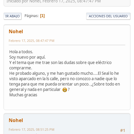
Iniciado por Nohel, Febrero 17, 2025, 08:47:47 PM
Páginas
1
IR ABAJO
ACCIONES DEL USUARIO
Nohel
Febrero 17, 2025, 08:47:47 PM
Hola a todos.
Soy nuevo por aquí.
Y el tema que me trae son las dudas sobre que eléctrico
comprarme.
He probado alguno, y me han gustado mucho....El Seal lo he
visto aparcado en la ls calle, pero no conozco a nadie que lo
tenga para que me pueda orientar un poco. ,¿Sobre todo en
general y nada en particular
?
Muchas gracias
Nohel
Febrero 17, 2025, 08:51:25 PM
#1