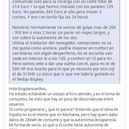
consumida solo para la recarga con un coste total de
214 Euro + lo que hemos morado con los paneles 129
Euro. Sin paneles 343 Euro al año para mover 2
coches. Y eso con tarifa fija las 24 horas.
Nosotros normalmente no vamos de golpe mas de 200
- 300 km o max 2 horas sin parar en viajes largos, y
son sobra la autonomía de los dos.
Utiliza el traductor del navegador, sensaciones no se
me gusta como acelera, podría mejorar en confort en
carreteras con algún desperfecto, no se escucha casi
nada en interior ni a los 120, y confort un 10 para mi.
Pero vamos vete a dar una vuelta con el, para mi el de
500 HP era mucho para lo que yo necesito por eso coji
el de 313HP. Lo único que si que me habría gustado es
el hedup display.
Hola Bogdanioanliviu,
He estado echándole un vistazo al foro alemán, y en el tema de
consumos, he visto que hay un poco de discordancias entre
usuarios.
Tú como propietario ¿ que te parece? Entiendo que el clima de
España no es el mismo que en Alemania, pero hay quien daba
datos de 28kwh de consumo y que la autonomia desaparecía.
Mi forma de verlo, es que si el coche tiene autonomía de