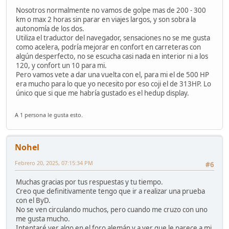
Nosotros normalmente no vamos de golpe mas de 200 - 300
km o max 2 horas sin parar en viajes largos, y son sobra la
autonomía de los dos.
Utiliza el traductor del navegador, sensaciones no se me gusta
como acelera, podría mejorar en confort en carreteras con
algún desperfecto, no se escucha casi nada en interior ni a los
120, y confort un 10 para mi.
Pero vamos vete a dar una vuelta con el, para mi el de 500 HP
era mucho para lo que yo necesito por eso coji el de 313HP. Lo
único que si que me habría gustado es el hedup display.
A 1 persona le gusta esto.
Nohel
Febrero 20, 2025, 07:15:34 PM
#6
Muchas gracias por tus respuestas y tu tiempo.
Creo que definitivamente tengo que ir a realizar una prueba
con el ByD.
No se ven circulando muchos, pero cuando me cruzo con uno
me gusta mucho.
Intentaré ver algo en el foro alemán y a ver que le parece a mi