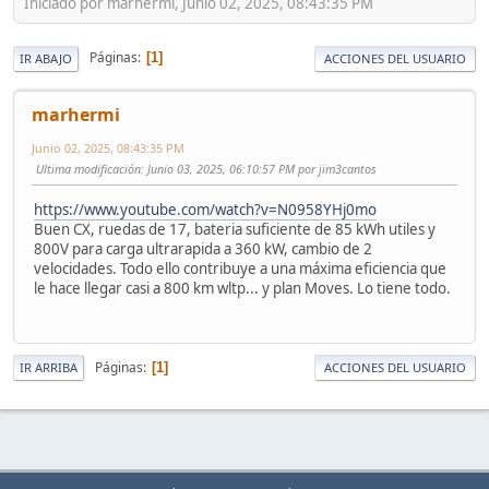
Iniciado por marhermi, Junio 02, 2025, 08:43:35 PM
Páginas
1
IR ABAJO
ACCIONES DEL USUARIO
marhermi
Junio 02, 2025, 08:43:35 PM
Ultima modificación
: Junio 03, 2025, 06:10:57 PM por jim3cantos
https://www.youtube.com/watch?v=N0958YHj0mo
Buen CX, ruedas de 17, bateria suficiente de 85 kWh utiles y
800V para carga ultrarapida a 360 kW, cambio de 2
velocidades. Todo ello contribuye a una máxima eficiencia que
le hace llegar casi a 800 km wltp... y plan Moves. Lo tiene todo.
Páginas
1
IR ARRIBA
ACCIONES DEL USUARIO