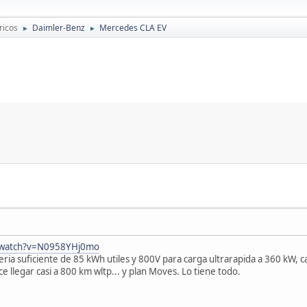
ricos
Daimler-Benz
Mercedes CLA EV
►
►
/watch?v=N0958YHj0mo
ria suficiente de 85 kWh utiles y 800V para carga ultrarapida a 360 kW, c
e llegar casi a 800 km wltp... y plan Moves. Lo tiene todo.