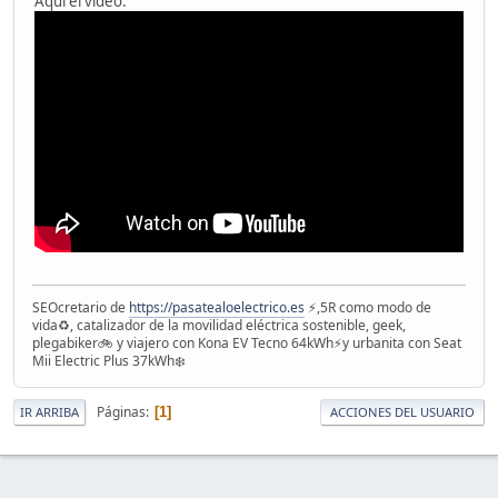
Aquí el video:
SEOcretario de
https://pasatealoelectrico.es
⚡️,5R como modo de
vida♻️, catalizador de la movilidad eléctrica sostenible, geek,
plegabiker🚲 y viajero con Kona EV Tecno 64kWh⚡️y urbanita con Seat
Mii Electric Plus 37kWh❄️
Páginas
1
IR ARRIBA
ACCIONES DEL USUARIO