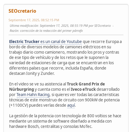
SEOcretario
Septiembre 17, 2025, 08:52:15 PM
Ultima modificación
: Septiembre 17, 2025, 08:55:19 PM por SEOcretario
Razón
: corrección de la redacción del primer párrafo
Electric Trucker
es un canal de Youtube
que recorre Europa a
bordo de diversos modelos de camiones eléctricos en su
trabajo diario como camionero, mostrando los pros y contras
de ese tipo de vehículo y de los retos que le suponen la
variedad de estaciones de carga que se encuentran en los
diferentes países que recorre, incluida España, donde
destacan Ionity y Zunder.
En el video se ve su asistencia al
Truck Grand Prix de
Nürburgring
y cuenta como es el
Iveco eTruck
desarrollado
por
Team Hahn Racing
, si quieres ver todas las caracteristicas
técnicas de este monstruo de circuito con 900kW de potencia
(+1100CV) puedes verlas desde
aquí
.
La gestión de la potencia con tecnología de 800 voltios se hace
mediante un sistema de software diseñado a medida con
hardware Bosch, centralitas y consolas MoTec.