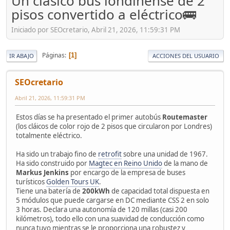
Un clásico bus londinense de 2
pisos convertido a eléctrico🚌
Iniciado por SEOcretario, Abril 21, 2026, 11:59:31 PM
Páginas
1
IR ABAJO
ACCIONES DEL USUARIO
SEOcretario
Abril 21, 2026, 11:59:31 PM
Estos días se ha presentado el primer autobús
Routemaster
(los cláicos de color rojo de 2 pisos que circularon por Londres)
totalmente eléctrico.
Ha sido un trabajo fino de
retrofit
sobre una unidad de 1967.
Ha sido construido por
Magtec en Reino Unido
de la mano de
Markus Jenkins
por encargo de la empresa de buses
turísticos
Golden Tours UK
.
Tiene una batería de
200kWh
de capacidad total dispuesta en
5 módulos que puede cargarse en DC mediante CSS 2 en solo
3 horas. Declara una autonomía de 120 millas (casi 200
kilómetros), todo ello con una suavidad de conducción como
nunca tuvo mientras se le proporciona una robustez y