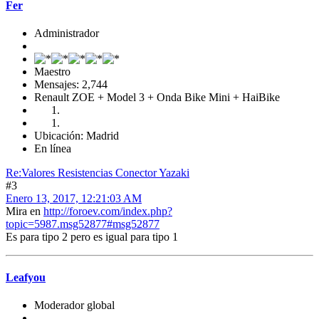
Fer
Administrador
Maestro
Mensajes: 2,744
Renault ZOE + Model 3 + Onda Bike Mini + HaiBike
Ubicación: Madrid
En línea
Re:Valores Resistencias Conector Yazaki
#3
Enero 13, 2017, 12:21:03 AM
Mira en
http://foroev.com/index.php?
topic=5987.msg52877#msg52877
Es para tipo 2 pero es igual para tipo 1
Leafyou
Moderador global