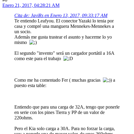
Enero 21, 2017, 04:28:21 AM
Cita de: JaviRs en Enero 13, 2017, 09:33:17 AM
Te entiendo Leafyou. El conector Yazaki lo tenia por
casa y compré una manguera Mennekes-Mennekes a
un socio.
Además me gusta trastear el asunto y hacerme lo yo
mismo
El segundo "invento" será un cargador portátil a 16A
como este para el trabajo
Como me ha comentado Fer ( muchas gracias
) a
puesto esta table:
Entiendo que para una carga de 32A, tengo que ponerle
en serie con los pines Tierra y PP de un valor de
220ohms.
Pero el Kia solo carga a 30A. Para no forzar la carga,
voy a ponerle una de mayor valor, de unos 360ohms