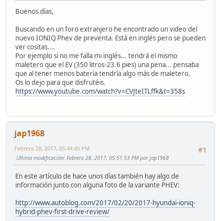
Buenos días,
Buscando en un foro extranjero he encontrado un video del
nuevo IONIQ Phev de preventa. Está en inglés pero se pueden
ver cositas....
Por ejemplo si no me falla mi inglés... tendrá el mismo
maletero que el EV (350 litros-23.6 pies) una pena... pensaba
que al tener menos batería tendría algo más de maletero.
Os lo dejo para que disfrutéis.
https://www.youtube.com/watch?v=CVJteITLffk&t=358s
jap1968
Febrero 28, 2017, 05:44:45 PM
#1
Ultima modificación
: Febrero 28, 2017, 05:51:53 PM por jap1968
En este artículo de hace unos días también hay algo de
información junto con alguna foto de la variante PHEV:
http://www.autoblog.com/2017/02/20/2017-hyundai-ioniq-
hybrid-phev-first-drive-review/