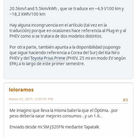
20.5km/l and 5.5km/kWh , que se traduce en ~4,9 l/100 km y
~18,2 kWh/100 km
Hay alguna incongruencia en el artículo (tal vez en la
traducción) porque en ocasiones hace referencia al Plug-in y al
PHEV como si se tratara de dos modelos distintos.
Por otra parte, también apunta a la disponibilidad (supongo
que sigue haciendo referencia a Corea del Sur) del Kia Niro
PHEV y del
Toyota Prius Prime
(PHEV, 25 mi en modo EV según
EPA) a lo largo de este primer semestre.
loloramos
Marzo 01, 2017, 12:07:41 PM
#5
Me imagino que lleva la misma batería que el Óptima. .por
peso debería sacar mejores consumos ..y un 1.6..
Enviado desde mi SM-J320FN mediante Tapatalk