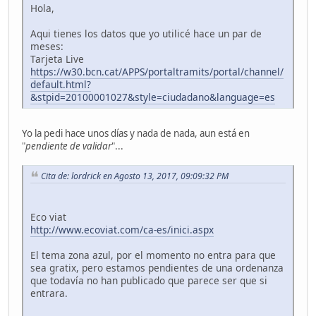
Hola,
Aqui tienes los datos que yo utilicé hace un par de
meses:
Tarjeta Live
https://w30.bcn.cat/APPS/portaltramits/portal/channel/
default.html?
&stpid=20100001027&style=ciudadano&language=es
Yo la pedi hace unos días y nada de nada, aun está en
"
pendiente de validar
"...
Cita de: lordrick en Agosto 13, 2017, 09:09:32 PM
Eco viat
http://www.ecoviat.com/ca-es/inici.aspx
El tema zona azul, por el momento no entra para que
sea gratix, pero estamos pendientes de una ordenanza
que todavía no han publicado que parece ser que si
entrara.