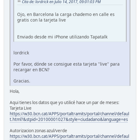
Cita de: lordrick en Julio 14, 2017, 09:01:03 PM
Ojo, en Barcelona la carga chademo en calle es
gratis con la tarjeta live
Enviado desde mi iPhone utilizando Tapatalk
lordrick
Por favor, dónde se consigue esta tarjeta "live" para
recargar en BCN?
Gracias.
Hola,
Aqui tienes los datos que yo utilicé hace un par de meses:
Tarjeta Live
https://w30.bcn.cat/APPS/portaltramits/portal/channel/defaul
t.html?&stpid=20100001027&style=ciudadano&language=es
Autorizacion zonas azul/verde
https://w30.bcn.cat/APPS/portaltramits/portal/channel/defaul