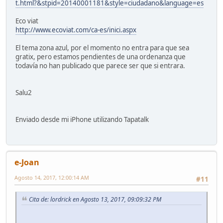
t.html?&stpid=20140001181&style=ciudadano&language=es
Eco viat
http://www.ecoviat.com/ca-es/inici.aspx
El tema zona azul, por el momento no entra para que sea
gratix, pero estamos pendientes de una ordenanza que
todavía no han publicado que parece ser que si entrara.
Salu2
Enviado desde mi iPhone utilizando Tapatalk
e-Joan
Agosto 14, 2017, 12:00:14 AM
#11
Cita de: lordrick en Agosto 13, 2017, 09:09:32 PM