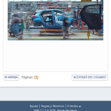
Páginas
1
IR ARRIBA
ACCIONES DEL USUARIO
|
|
Ayuda
Reglas y Términos
Ir Arriba ▲
,
SMF 2.1.7 © 2026
Simple Machines