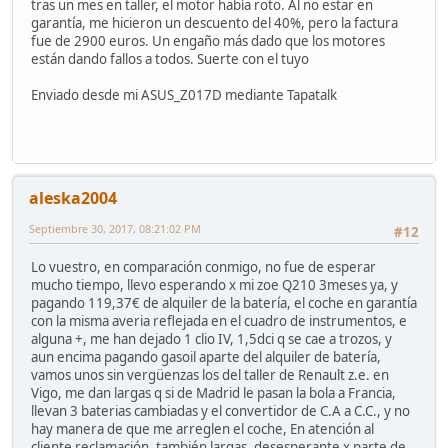
tras un mes en taller, el motor había roto. Al no estar en
garantía, me hicieron un descuento del 40%, pero la factura
fue de 2900 euros. Un engaño más dado que los motores
están dando fallos a todos. Suerte con el tuyo
Enviado desde mi ASUS_Z017D mediante Tapatalk
aleska2004
Septiembre 30, 2017, 08:21:02 PM
#12
Lo vuestro, en comparación conmigo, no fue de esperar
mucho tiempo, llevo esperando x mi zoe Q210 3meses ya, y
pagando 119,37€ de alquiler de la batería, el coche en garantía
con la misma averia reflejada en el cuadro de instrumentos, e
alguna +, me han dejado 1 clio IV, 1,5dci q se cae a trozos, y
aun encima pagando gasoil aparte del alquiler de batería,
vamos unos sin vergüenzas los del taller de Renault z.e. en
Vigo, me dan largas q si de Madrid le pasan la bola a Francia,
llevan 3 baterias cambiadas y el convertidor de C.A a C.C., y no
hay manera de que me arreglen el coche, En atención al
cliente reclamación, también largas, desesperante x parte de