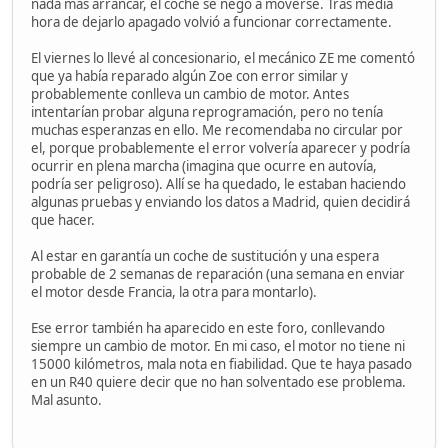
nada más arrancar, el coche se negó a moverse. Tras media
hora de dejarlo apagado volvió a funcionar correctamente.
El viernes lo llevé al concesionario, el mecánico ZE me comentó
que ya había reparado algún Zoe con error similar y
probablemente conlleva un cambio de motor. Antes
intentarían probar alguna reprogramación, pero no tenía
muchas esperanzas en ello. Me recomendaba no circular por
el, porque probablemente el error volvería aparecer y podría
ocurrir en plena marcha (imagina que ocurre en autovía,
podría ser peligroso). Allí se ha quedado, le estaban haciendo
algunas pruebas y enviando los datos a Madrid, quien decidirá
que hacer.
Al estar en garantía un coche de sustitución y una espera
probable de 2 semanas de reparación (una semana en enviar
el motor desde Francia, la otra para montarlo).
Ese error también ha aparecido en este foro, conllevando
siempre un cambio de motor. En mi caso, el motor no tiene ni
15000 kilómetros, mala nota en fiabilidad. Que te haya pasado
en un R40 quiere decir que no han solventado ese problema.
Mal asunto.