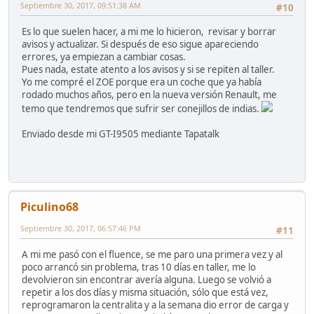
Septiembre 30, 2017, 09:51:38 AM
#10
Es lo que suelen hacer, a mi me lo hicieron, revisar y borrar
avisos y actualizar. Si después de eso sigue apareciendo
errores, ya empiezan a cambiar cosas.
Pues nada, estate atento a los avisos y si se repiten al taller.
Yo me compré el ZOE porque era un coche que ya había
rodado muchos años, pero en la nueva versión Renault, me
temo que tendremos que sufrir ser conejillos de indias.
Enviado desde mi GT-I9505 mediante Tapatalk
Piculino68
Septiembre 30, 2017, 06:57:46 PM
#11
A mi me pasó con el fluence, se me paro una primera vez y al
poco arrancó sin problema, tras 10 días en taller, me lo
devolvieron sin encontrar avería alguna. Luego se volvió a
repetir a los dos días y misma situación, sólo que está vez,
reprogramaron la centralita y a la semana dio error de carga y