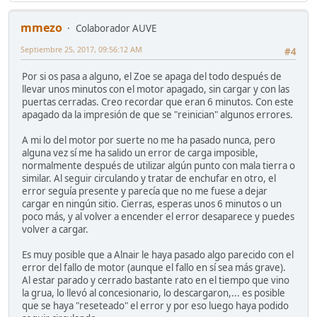
mmezo
Colaborador AUVE
Septiembre 25, 2017, 09:56:12 AM
#4
Por si os pasa a alguno, el Zoe se apaga del todo después de
llevar unos minutos con el motor apagado, sin cargar y con las
puertas cerradas. Creo recordar que eran 6 minutos. Con este
apagado da la impresión de que se "reinician" algunos errores.
A mi lo del motor por suerte no me ha pasado nunca, pero
alguna vez sí me ha salido un error de carga imposible,
normalmente después de utilizar algún punto con mala tierra o
similar. Al seguir circulando y tratar de enchufar en otro, el
error seguía presente y parecía que no me fuese a dejar
cargar en ningún sitio. Cierras, esperas unos 6 minutos o un
poco más, y al volver a encender el error desaparece y puedes
volver a cargar.
Es muy posible que a Alnair le haya pasado algo parecido con el
error del fallo de motor (aunque el fallo en sí sea más grave).
Al estar parado y cerrado bastante rato en el tiempo que vino
la grua, lo llevó al concesionario, lo descargaron,... es posible
que se haya "reseteado" el error y por eso luego haya podido