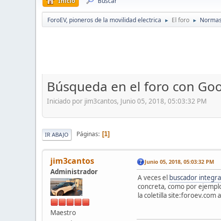
Inicio
Buscar
ForoEV, pioneros de la movilidad electrica
El foro
Normas,
►
►
Búsqueda en el foro con Go
Iniciado por jim3cantos, Junio 05, 2018, 05:03:32 PM
Páginas
1
IR ABAJO
jim3cantos
Junio 05, 2018, 05:03:32 PM
Administrador
A veces el
buscador integra
concreta, como por ejemplo 
la coletilla site:foroev.co
Maestro