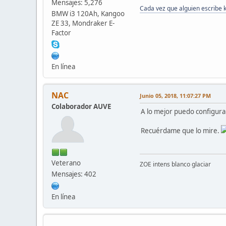
Mensajes: 5,276
Cada vez que alguien escribe 
BMW i3 120Ah, Kangoo
ZE 33, Mondraker E-
Factor
En línea
NAC
Junio 05, 2018, 11:07:27 PM
Colaborador AUVE
A lo mejor puedo configurar
Recuérdame que lo mire.
Veterano
ZOE intens blanco glaciar
Mensajes: 402
En línea