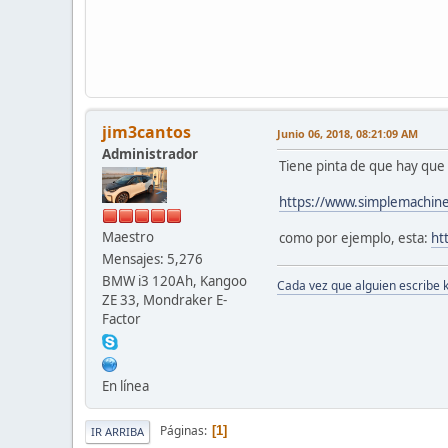
jim3cantos
Junio 06, 2018, 08:21:09 AM
Administrador
Tiene pinta de que hay que 
https://www.simplemachin
Maestro
como por ejemplo, esta:
ht
Mensajes: 5,276
BMW i3 120Ah, Kangoo
Cada vez que alguien escribe 
ZE 33, Mondraker E-
Factor
En línea
Páginas
1
IR ARRIBA