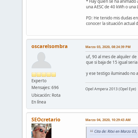
* Hay quien se ha animado a
una AESC de 40 kWh o una L
PD: He tenido mis dudas en 
conocer la situación actual 
oscarelsombra
Marzo 03, 2020, 08:24:39 PM
uf, 90 al mes de alquiler d
que si baja de 15 igual seri
y ese testigo iluminado no 
Experto
Mensajes: 696
Opel Ampera 2013 (Opel Eye)
Ubicación: Rota
En línea
SEOcretario
Marzo 04, 2020, 10:29:43 AM
Cita de: Ritxi en Marzo 03