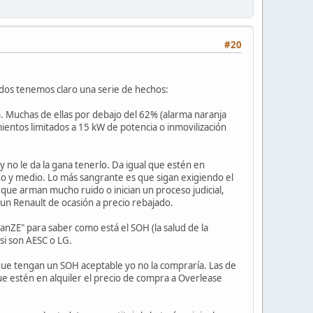
#20
odos tenemos claro una serie de hechos:
%. Muchas de ellas por debajo del 62% (alarma naranja
entos limitados a 15 kW de potencia o inmovilización
 no le da la gana tenerlo. Da igual que estén en
año y medio. Lo más sangrante es que sigan exigiendo el
s que arman mucho ruido o inician un proceso judicial,
 un Renault de ocasión a precio rebajado.
anZE" para saber como está el SOH (la salud de la
 si son AESC o LG.
nque tengan un SOH aceptable yo no la compraría. Las de
ue estén en alquiler el precio de compra a Overlease