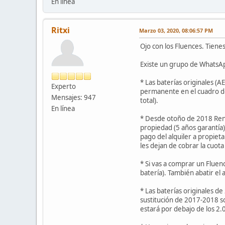
En línea
Ritxi
Marzo 03, 2020, 08:06:57 PM
Ojo con los Fluences. Tien
Existe un grupo de WhatsAp
* Las baterías originales (
Experto
permanente en el cuadro de
Mensajes: 947
total).
En línea
* Desde otoño de 2018 Renau
propiedad (5 años garantía)
pago del alquiler a propiet
les dejan de cobrar la cuot
* Si vas a comprar un Fluen
batería). También abatir el 
* Las baterías originales d
sustitución de 2017-2018 so
estará por debajo de los 2.