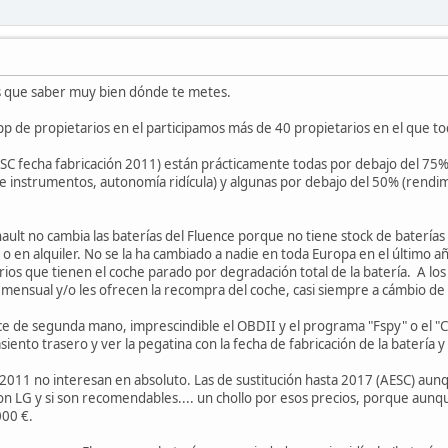
es que saber muy bien dónde te metes.
p de propietarios en el participamos más de 40 propietarios en el que t
AESC fecha fabricación 2011) están prácticamente todas por debajo del 75
 instrumentos, autonomía ridícula) y algunas por debajo del 50% (rendimi
lt no cambia las baterías del Fluence porque no tiene stock de baterías y
 o en alquiler. No se la ha cambiado a nadie en toda Europa en el último 
arios que tienen el coche parado por degradación total de la batería. A lo
a mensual y/o les ofrecen la recompra del coche, casi siempre a cámbio de
ce de segunda mano, imprescindible el OBDII y el programa "Fspy" o el "C
asiento trasero y ver la pegatina con la fecha de fabricación de la batería y
e 2011 no interesan en absoluto. Las de sustitución hasta 2017 (AESC) au
n LG y si son recomendables.... un chollo por esos precios, porque aunq
000 €.