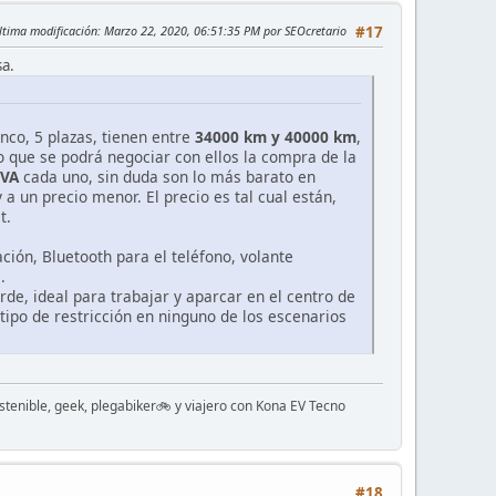
ltima modificación
: Marzo 22, 2020, 06:51:35 PM por SEOcretario
#17
sa.
anco, 5 plazas, tienen entre
34000 km y 40000 km
,
 que se podrá negociar con ellos la compra de la
IVA
cada uno, sin duda son lo más barato en
 un precio menor. El precio es tal cual están,
t.
ión, Bluetooth para el teléfono, volante
.
de, ideal para trabajar y aparcar en el centro de
tipo de restricción en ninguno de los escenarios
stenible, geek, plegabiker🚲 y viajero con Kona EV Tecno
#18