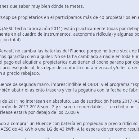
ienes que saber muy bien dónde te metes.
sApp de propietarios en el participamos más de 40 propietarios en 
es (AESC fecha fabricación 2011) están prácticamente todas por deba
nte en el cuadro de instrumentos, autonomía ridícula) y algunas po
ción total).
enault no cambia las baterías del Fluence porque no tiene stock de b
ños garantía) o en alquiler. No se la ha cambiado a nadie en toda E
el pago del alquiler a propietarios que tienen el coche parado por de
n proceso judicial, les dejan de cobrar la cuota mensual y/o les ofr
n a precio rebajado.
luence de segunda mano, imprescindible el OBDII y el programa "Fsp
mbién abatir el asiento trasero y ver la pegatina con la fecha de fabr
es de 2011 no interesan en absoluto. Las de sustitución hasta 2017 (
tución de 2017-2018 son LG y si son recomendables.... un chollo por 
lease estará por debajo de los 2.000 €.
do a comprar un Fluence con batería en propiedad a precio ridículo (
a AESC de 40 kWh o una LG de 43 kWh. A la espera de ver como result