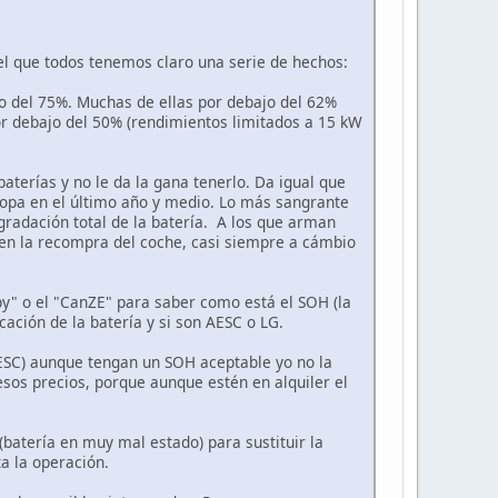
el que todos tenemos claro una serie de hechos:
jo del 75%. Muchas de ellas por debajo del 62%
r debajo del 50% (rendimientos limitados a 15 kW
aterías y no le da la gana tenerlo. Da igual que
uropa en el último año y medio. Lo más sangrante
gradación total de la batería. A los que arman
ecen la recompra del coche, casi siempre a cámbio
y" o el "CanZE" para saber como está el SOH (la
icación de la batería y si son AESC o LG.
AESC) aunque tengan un SOH aceptable yo no la
esos precios, porque aunque estén en alquiler el
batería en muy mal estado) para sustituir la
a la operación.