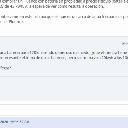
 comprar un Fluence con batería en propiedad a precio ridículo (batería en
G de 43 kWh. A la espera de ver como resulta la operación.
intervenir en este hilo porque sé que es un jarro de agua fría para los p
de los Fluence.
Ulti
e una bateria para 120km siendo generoso da miedo, ¿que eficiencia tiene
a interesante el tema de otras baterias, pero si encima va a 20kwh a los 1
afecta?
, 2020, 08:06:57 PM