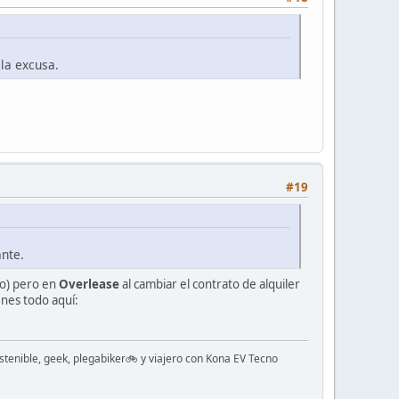
 la excusa.
#19
ante.
do) pero en
Overlease
al cambiar el contrato de alquiler
enes todo aquí:
stenible, geek, plegabiker🚲 y viajero con Kona EV Tecno