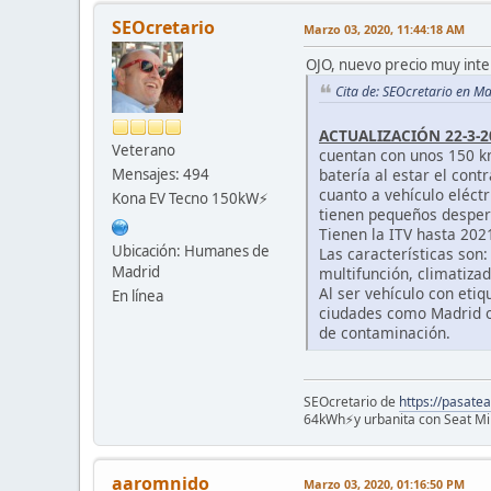
SEOcretario
Marzo 03, 2020, 11:44:18 AM
OJO, nuevo precio muy inter
Cita de: SEOcretario en M
ACTUALIZACIÓN 22-3-2
Veterano
cuentan con unos 150 km
Mensajes: 494
batería al estar el cont
cuanto a vehículo eléct
Kona EV Tecno 150kW⚡️
tienen pequeños desperf
Tienen la ITV hasta 202
Ubicación: Humanes de
Las características son
Madrid
multifunción, climatiza
Al ser vehículo con eti
En línea
ciudades como Madrid o 
de contaminación.
SEOcretario de
https://pasatea
64kWh⚡️y urbanita con Seat Mii
aaromnido
Marzo 03, 2020, 01:16:50 PM