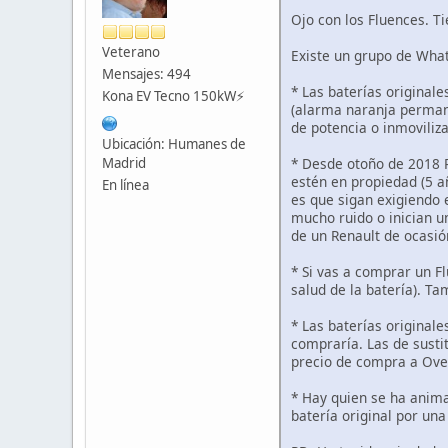
Ojo con los Fluences. T
Veterano
Existe un grupo de What
Mensajes: 494
* Las baterías original
Kona EV Tecno 150kW⚡️
(alarma naranja permane
de potencia o inmoviliza
Ubicación: Humanes de
* Desde otoño de 2018 R
Madrid
estén en propiedad (5 a
En línea
es que sigan exigiendo 
mucho ruido o inician u
de un Renault de ocasió
* Si vas a comprar un F
salud de la batería). Ta
* Las baterías original
compraría. Las de susti
precio de compra a Over
* Hay quien se ha anima
batería original por un