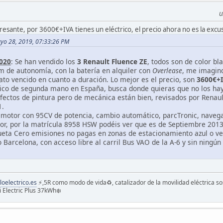
U
esante, por 3600€+IVA tienes un eléctrico, el precio ahora no es la excu
ayo 28, 2019, 07:33:26 PM
020
: Se han vendido los
3 Renault Fluence ZE
, todos son de color bl
 de autonomía, con la batería en alquiler con
Overlease
, me imagino
rato vencido en cuanto a duración. Lo mejor es el precio, son
3600€+
rico de segunda mano en España, busca donde quieras que no los hay a
ectos de pintura pero de mecánica están bien, revisados por Renaul
1.
: motor con 95CV de potencia, cambio automático, parcTronic, navegac
dor, por la matrícula 8958 HSW podéis ver que es de Septiembre 2013
queta Cero emisiones no pagas en zonas de estacionamiento azul o ver
Barcelona, con acceso libre al carril Bus VAO de la A-6 y sin ningún 
loelectrico.es
⚡️,5R como modo de vida♻️, catalizador de la movilidad eléctrica so
 Electric Plus 37kWh❄️