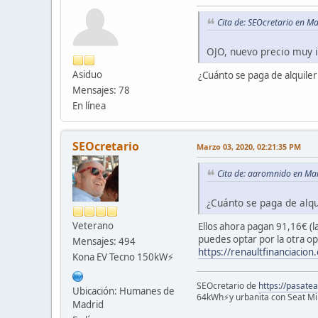
Cita de: SEOcretario en M
OJO, nuevo precio muy i
Asiduo
¿Cuánto se paga de alquiler
Mensajes: 78
En línea
SEOcretario
Marzo 03, 2020, 02:21:35 PM
Cita de: aaromnido en Ma
¿Cuánto se paga de alqui
Veterano
Ellos ahora pagan 91,16€ (l
puedes optar por la otra opc
Mensajes: 494
https://renaultfinanciacio
Kona EV Tecno 150kW⚡️
SEOcretario de
https://pasatea
Ubicación: Humanes de
64kWh⚡️y urbanita con Seat Mii
Madrid