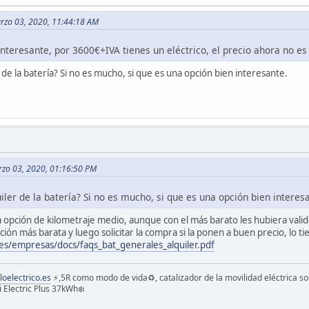
arzo 03, 2020, 11:44:18 AM
nteresante, por 3600€+IVA tienes un eléctrico, el precio ahora no es
 de la batería? Si no es mucho, si que es una opción bien interesante.
rzo 03, 2020, 01:16:50 PM
ler de la batería? Si no es mucho, si que es una opción bien interes
a opción de kilometraje medio, aunque con el más barato les hubiera vali
ión más barata y luego solicitar la compra si la ponen a buen precio, lo ti
n.es/empresas/docs/faqs_bat_generales_alquiler.pdf
loelectrico.es
⚡️,5R como modo de vida♻️, catalizador de la movilidad eléctrica so
 Electric Plus 37kWh❄️