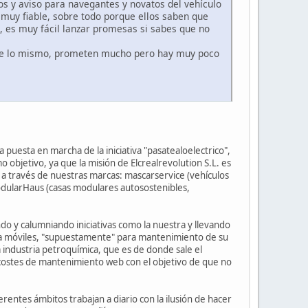
s y aviso para navegantes y novatos del vehículo
e muy fiable, sobre todo porque ellos saben que
, es muy fácil lanzar promesas si sabes que no
e lo mismo, prometen mucho pero hay muy poco
puesta en marcha de la iniciativa "pasatealoelectrico",
objetivo, ya que la misión de Elcrealrevolution S.L. es
 a través de nuestras marcas: mascarservice (vehículos
ModularHaus (casas modulares autosostenibles,
do y calumniando iniciativas como la nuestra y llevando
para móviles, "supuestamente" para mantenimiento de su
 industria petroquímica, que es de donde sale el
s costes de mantenimiento web con el objetivo de que no
ntes ámbitos trabajan a diario con la ilusión de hacer