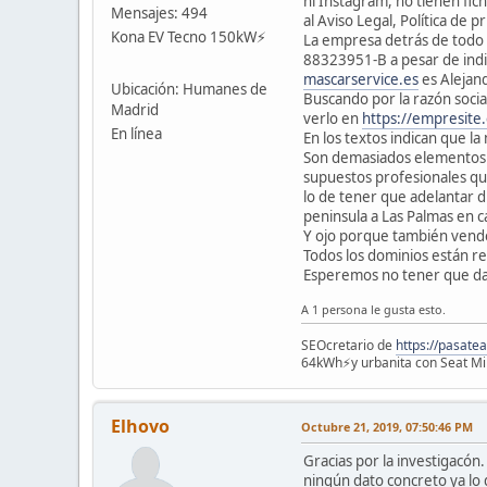
ni Instagram, no tienen fic
Mensajes: 494
al Aviso Legal, Política de p
Kona EV Tecno 150kW⚡️
La empresa detrás de todo
88323951-B a pesar de indi
mascarservice.es
es Alejan
Ubicación: Humanes de
Buscando por la razón socia
Madrid
verlo en
https://empresit
En línea
En los textos indican que l
Son demasiados elementos e
supuestos profesionales que
lo de tener que adelantar d
peninsula a Las Palmas en c
Y ojo porque también vende
Todos los dominios están r
Esperemos no tener que da
A 1 persona le gusta esto.
SEOcretario de
https://pasatea
64kWh⚡️y urbanita con Seat Mii
Elhovo
Octubre 21, 2019, 07:50:46 PM
Gracias por la investigacó
ningún dato concreto ya lo 