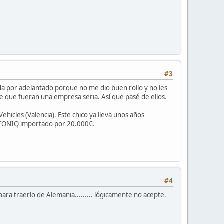
#3
a por adelantado porque no me dio buen rollo y no les
e que fueran una empresa seria. Así que pasé de ellos.
hicles (Valencia). Este chico ya lleva unos años
un IONIQ importado por 20.000€.
#4
para traerlo de Alemania......... lógicamente no acepte.