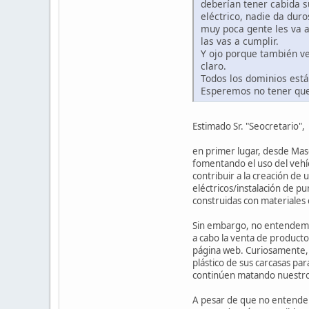
deberían tener cabida s
eléctrico, nadie da dur
muy poca gente les va a
las vas a cumplir.
Y ojo porque también v
claro.
Todos los dominios est
Esperemos no tener que
Estimado Sr. "Seocretario",
en primer lugar, desde Masc
fomentando el uso del vehíc
contribuir a la creación de
eléctricos/instalación de p
construidas con materiales 
Sin embargo, no entendemos 
a cabo la venta de producto
página web. Curiosamente, l
plástico de sus carcasas pa
continúen matando nuestro 
A pesar de que no entendem