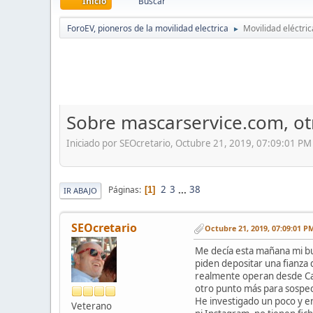
Inicio
Buscar
ForoEV, pioneros de la movilidad electrica
Movilidad eléctric
►
Sobre mascarservice.com, ot
Iniciado por SEOcretario, Octubre 21, 2019, 07:09:01 PM
2
3
...
38
Páginas
1
IR ABAJO
SEOcretario
Octubre 21, 2019, 07:09:01 P
Me decía esta mañana mi b
piden depositar una fianza
realmente operan desde Can
otro punto más para sospec
He investigado un poco y 
Veterano