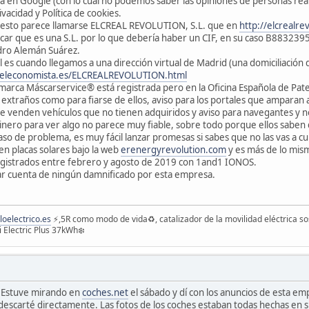
ha en Google (con lo cual no podemos saber las opiniones de personas reale
rivacidad y Política de cookies.
 esto parece llamarse ELCREAL REVOLUTION, S.L. que en
http://elcrealre
car que es una S.L. por lo que debería haber un CIF, en su caso B8832395
dro Alemán Suárez.
l es cuando llegamos a una dirección virtual de Madrid (una domiciliació
e.eleconomista.es/ELCREALREVOLUTION.html
a marca Máscarservice® está registrada pero en la Oficina Española de Pat
xtraños como para fiarse de ellos, aviso para los portales que amparan a
 venden vehículos que no tienen adquiridos y aviso para navegantes y nov
inero para ver algo no parece muy fiable, sobre todo porque ellos saben 
aso de problema, es muy fácil lanzar promesas si sabes que no las vas a cu
n placas solares bajo la web
erenergyrevolution.com
y es más de lo mis
egistrados entre febrero y agosto de 2019 con 1and1 IONOS.
r cuenta de ningún damnificado por esta empresa.
loelectrico.es
⚡️,5R como modo de vida♻️, catalizador de la movilidad eléctrica so
 Electric Plus 37kWh❄️
n. Estuve mirando en
coches.net
el sábado y dí con los anuncios de esta e
descarté directamente. Las fotos de los coches estaban todas hechas en si