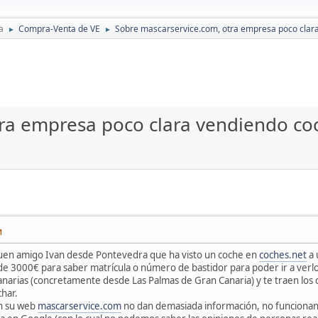
a
Compra-Venta de VE
Sobre mascarservice.com, otra empresa poco clar
►
►
ra empresa poco clara vendiendo co
M
uen amigo Ivan desde Pontevedra que ha visto un coche en
coches.net
a 
 de 3000€ para saber matrícula o número de bastidor para poder ir a ver
arias (concretamente desde Las Palmas de Gran Canaria) y te traen los c
har.
en su web
mascarservice.com
no dan demasiada información, no funcionan lo