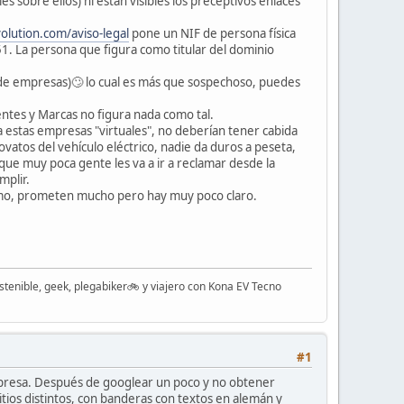
s sobre ellos) ni están visibles los preceptivos enlaces
volution.com/aviso-legal
pone un NIF de persona física
1. La persona que figura como titular del dominio
n de empresas)🙄 lo cual es más que sospechoso, puedes
entes y Marcas no figura nada como tal.
 estas empresas "virtuales", no deberían tener cabida
atos del vehículo eléctrico, nadie da duros a peseta,
que muy poca gente les va a ir a reclamar desde la
mplir.
mo, prometen mucho pero hay muy poco claro.
stenible, geek, plegabiker🚲 y viajero con Kona EV Tecno
#1
mpresa. Después de googlear un poco y no obtener
tios distintos, con banderas con textos en alemán y