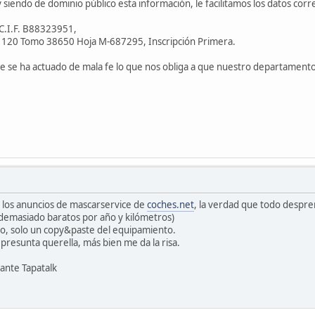
siendo de dominio público esta información, le facilitamos los datos cor
C.I.F. B88323951,
o 120 Tomo 38650 Hoja M-687295, Inscripción Primera.
 se ha actuado de mala fe lo que nos obliga a que nuestro departamento 
a los anuncios de mascarservice de
coches.net
, la verdad que todo despre
demasiado baratos por año y kilómetros)
lo, solo un copy&paste del equipamiento.
presunta querella, más bien me da la risa.
ante Tapatalk