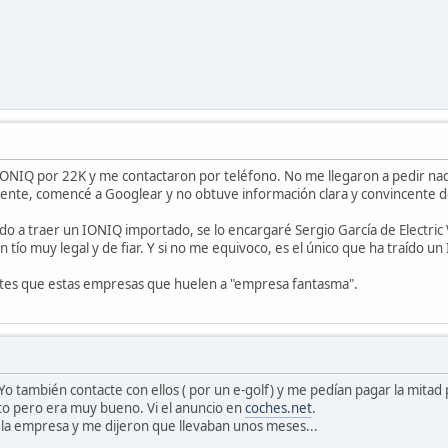
IONIQ por 22K y me contactaron por teléfono. No me llegaron a pedir nad
amente, comencé a Googlear y no obtuve información clara y convincente d
o a traer un IONIQ importado, se lo encargaré Sergio García de Electric Ve
 tío muy legal y de fiar. Y si no me equivoco, es el único que ha traído 
tes que estas empresas que huelen a "empresa fantasma".
Yo también contacte con ellos ( por un e-golf) y me pedían pagar la mitad 
to pero era muy bueno. Vi el anuncio en
coches.net
.
 la empresa y me dijeron que llevaban unos meses...