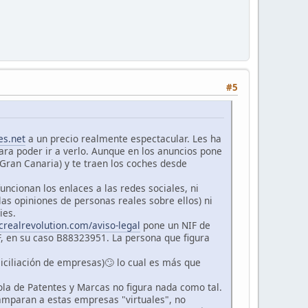
#5
es.net
a un precio realmente espectacular. Les ha
ara poder ir a verlo. Aunque en los anuncios pone
ran Canaria) y te traen los coches desde
ncionan los enlaces a las redes sociales, ni
las opiniones de personas reales sobre ellos) ni
ies.
lcrealrevolution.com/aviso-legal
pone un NIF de
F, en su caso B88323951. La persona que figura
iciliación de empresas)🙄 lo cual es más que
ola de Patentes y Marcas no figura nada como tal.
amparan a estas empresas "virtuales", no