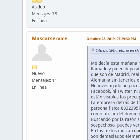
Asiduo
Mensajes: 78
En línea
Mascarservice
Octubre 28, 2019, 07:29:30 PM
Cita de: SEOcretario en O
Me decía esta mañana m
llamado y piden deposit
Nuevo
que son de Madrid, rea
Alemania sin tenerlos e
Mensajes: 11
He investigado un poco
En línea
Facebook, ni Twitter, ni
están visibles los precep
La empresa detrás de t
persona física 88323951
como titular del domin
Buscando por la razón s
sospechoso, puedes ver
En los textos indican q
Son demasiados elemento