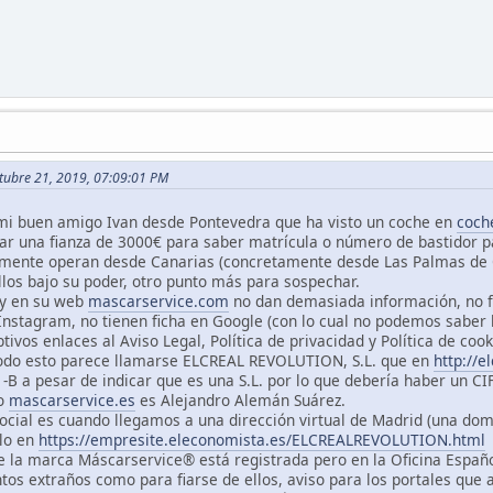
ctubre 21, 2019, 07:09:01 PM
i buen amigo Ivan desde Pontevedra que ha visto un coche en
coch
ar una fianza de 3000€ para saber matrícula o número de bastidor p
lmente operan desde Canarias (concretamente desde Las Palmas de G
llos bajo su poder, otro punto más para sospechar.
 y en su web
mascarservice.com
no dan demasiada información, no fu
 Instagram, no tienen ficha en Google (con lo cual no podemos saber 
tivos enlaces al Aviso Legal, Política de privacidad y Política de cook
odo esto parece llamarse ELCREAL REVOLUTION, S.L. que en
http://e
-B a pesar de indicar que es una S.L. por lo que debería haber un CI
io
mascarservice.es
es Alejandro Alemán Suárez.
ocial es cuando llegamos a una dirección virtual de Madrid (una dom
lo en
https://empresite.eleconomista.es/ELCREALREVOLUTION.html
ue la marca Máscarservice® está registrada pero en la Oficina Españ
s extraños como para fiarse de ellos, aviso para los portales que 