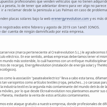
upuestos profesionales que venden vehículos que no tienen adquirido
os a peseta, lo de tener que adelantar dinero para ver algo no parec
 ir a reclamar desde la peninsula a Las Palmas en caso de problema
enden placas solares bajo la web
erenergyrevolution.com
y es más d
án registrados entre febrero y agosto de 2019 con 1and1 IONOS.
 dar cuenta de ningún damnificado por esta empresa.
arservice (marca perteneciente al Crealrevolution S.L.) le agradecemos la 
ulo eléctrico. En ese sentido, ambas empresas deberíamos tener el mismo 
 un mundo más sostenible, lo cuál hacemos con un enfoque multidisciplinar
untos de recarga), EnergyRevolution (instalación de energía solar) y The
ecológicos).
como la asociación "pasatealoelectrico" lleva a cabo esta tarea, difaman
s tan variopintos como artículos textiles (ropa, peluches...) o carcasas 
a industria textil es la segunda más contaminante del mundo detrás de la
ra móviles, por lo que desde Elcrealrevolution nos planteamos asumir su
Planeta, mediante la venta de estos artículos contaminantes.
os este ataque gratuito a nuestra empresa, donde profesionales de difere