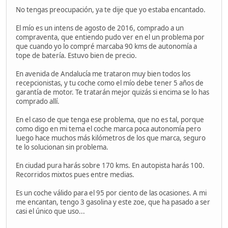
No tengas preocupación, ya te dije que yo estaba encantado.
El mío es un intens de agosto de 2016, comprado a un
compraventa, que entiendo pudo ver en el un problema por
que cuando yo lo compré marcaba 90 kms de autonomía a
tope de batería. Estuvo bien de precio.
En avenida de Andalucía me trataron muy bien todos los
recepcionistas, y tu coche como el mío debe tener 5 años de
garantía de motor. Te tratarán mejor quizás si encima se lo has
comprado allí.
En el caso de que tenga ese problema, que no es tal, porque
como digo en mi tema el coche marca poca autonomía pero
luego hace muchos más kilómetros de los que marca, seguro
te lo solucionan sin problema.
En ciudad pura harás sobre 170 kms. En autopista harás 100.
Recorridos mixtos pues entre medias.
Es un coche válido para el 95 por ciento de las ocasiones. A mi
me encantan, tengo 3 gasolina y este zoe, que ha pasado a ser
casi el único que uso...