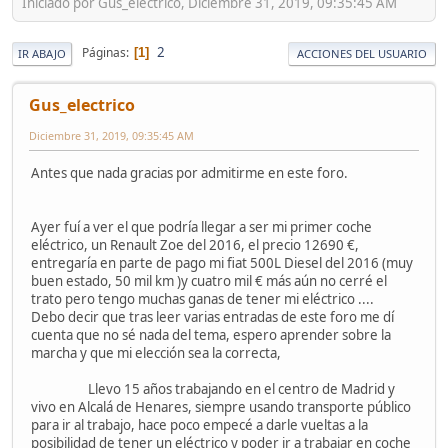
Iniciado por Gus_electrico, Diciembre 31, 2019, 09:35:45 AM
2
Páginas
1
IR ABAJO
ACCIONES DEL USUARIO
Gus_electrico
Diciembre 31, 2019, 09:35:45 AM
Antes que nada gracias por admitirme en este foro.
Ayer fuí a ver el que podría llegar a ser mi primer coche
eléctrico, un Renault Zoe del 2016, el precio 12690 €,
entregaría en parte de pago mi fiat 500L Diesel del 2016 (muy
buen estado, 50 mil km )y cuatro mil € más aún no cerré el
trato pero tengo muchas ganas de tener mi eléctrico ....
Debo decir que tras leer varias entradas de este foro me dí
cuenta que no sé nada del tema, espero aprender sobre la
marcha y que mi elección sea la correcta,
Llevo 15 años trabajando en el centro de Madrid y
vivo en Alcalá de Henares, siempre usando transporte público
para ir al trabajo, hace poco empecé a darle vueltas a la
posibilidad de tener un eléctrico y poder ir a trabajar en coche