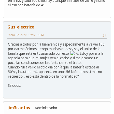
en la n2, y sobrado si los hay. Aunque a finales de 2016 ya salió
el r90 con batería de 41.
Gus_electrico
Enero 02, 2020, 12:45:07 PM
#4
Gracias a todos por la bienvenida y especialmente a valver156
por darme ánimos, tengo muchas dudas y soy el único de la
familia que está entusiasmado con esto
. Estoy por ir a la
agencia para que mi mujer vea el coche y si mejoramos un
poco las condiciones de la oferta cierro el trato.
Cuando fui a verlo el otro día ponía que la batería estaba al
50% y la autonomía aparecía en unos 56 kilómetros si mal no
recuerdo, ¿eso está dentro de la normalidad?
Saludos.
jim3cantos
Administrador