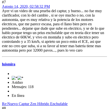
#7
Agosto 14, 2020, 02:58:32 PM
Ayer vi un video de una prueba del captur, y bueno... no fue muy
clarificador, con lo del cambio , si se oye mucho o no, con la
autonomia, que es muy relativa y la potencia de los motores
electricos, que me parece escasa, para el llano bien pero en
pendientes... dejame que dude que sube en electrico, y se de lo que
hablo porque tengo un prius enchufable que en teoria dice tener un
electrico de 60KW, y vivo en montaña y subo en electrico pero
controlando y a 35 km/h, si aprieto un poco entra el ICE, asi que
este no creo que suba, si a su favor al tener mas bateria tiene mas
autonomia pero por 32000 pavos..., pues lo veo caro
luismira
Asiduo
Mensajes: 118
En línea
Re:Nuevo Captur Zen Hibrido Enchufable
#8