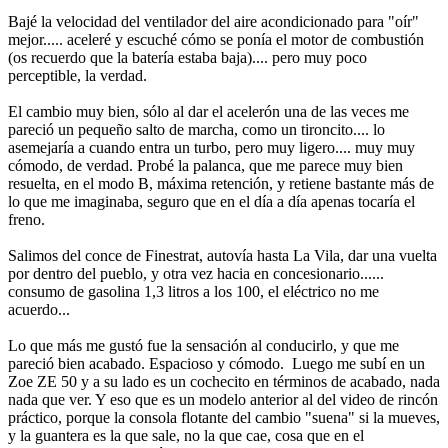
Bajé la velocidad del ventilador del aire acondicionado para "oír"
mejor..... aceleré y escuché cómo se ponía el motor de combustión
(os recuerdo que la batería estaba baja).... pero muy poco
perceptible, la verdad.
El cambio muy bien, sólo al dar el acelerón una de las veces me
pareció un pequeño salto de marcha, como un tironcito.... lo
asemejaría a cuando entra un turbo, pero muy ligero.... muy muy
cómodo, de verdad. Probé la palanca, que me parece muy bien
resuelta, en el modo B, máxima retención, y retiene bastante más de
lo que me imaginaba, seguro que en el día a día apenas tocaría el
freno.
Salimos del conce de Finestrat, autovía hasta La Vila, dar una vuelta
por dentro del pueblo, y otra vez hacia en concesionario......
consumo de gasolina 1,3 litros a los 100, el eléctrico no me
acuerdo...
Lo que más me gustó fue la sensación al conducirlo, y que me
pareció bien acabado. Espacioso y cómodo. Luego me subí en un
Zoe ZE 50 y a su lado es un cochecito en términos de acabado, nada
nada que ver. Y eso que es un modelo anterior al del video de rincón
práctico, porque la consola flotante del cambio "suena" si la mueves,
y la guantera es la que sale, no la que cae, cosa que en el