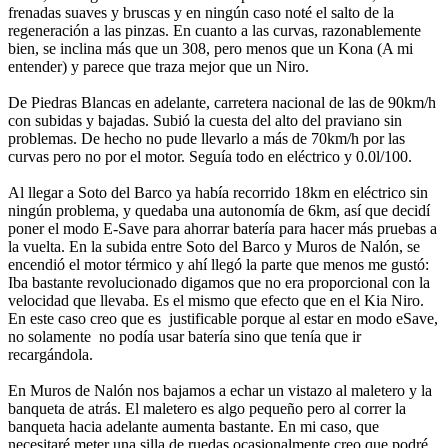
frenadas suaves y bruscas y en ningún caso noté el salto de la
regeneración a las pinzas. En cuanto a las curvas, razonablemente
bien, se inclina más que un 308, pero menos que un Kona (A mi
entender) y parece que traza mejor que un Niro.
De Piedras Blancas en adelante, carretera nacional de las de 90km/h
con subidas y bajadas. Subió la cuesta del alto del praviano sin
problemas. De hecho no pude llevarlo a más de 70km/h por las
curvas pero no por el motor. Seguía todo en eléctrico y 0.0l/100.
Al llegar a Soto del Barco ya había recorrido 18km en eléctrico sin
ningún problema, y quedaba una autonomía de 6km, así que decidí
poner el modo E-Save para ahorrar batería para hacer más pruebas a
la vuelta. En la subida entre Soto del Barco y Muros de Nalón, se
encendió el motor térmico y ahí llegó la parte que menos me gustó:
Iba bastante revolucionado digamos que no era proporcional con la
velocidad que llevaba. Es el mismo que efecto que en el Kia Niro.
En este caso creo que es justificable porque al estar en modo eSave,
no solamente no podía usar batería sino que tenía que ir
recargándola.
En Muros de Nalón nos bajamos a echar un vistazo al maletero y la
banqueta de atrás. El maletero es algo pequeño pero al correr la
banqueta hacia adelante aumenta bastante. En mi caso, que
necesitaré meter una silla de ruedas ocasionalmente creo que podré