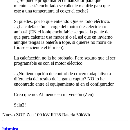
- ¿ Se puede programar el climatizador para que
mientras esté enchufado se caliente o enfrie para que
esté a una temperatura al coger el coche?
Si puedes, por lo que entiendo Que es todo eléctrico.
- ¿La calefacción la coge del motor ó es eléctrica o
ambas? (EN el ioniq enchufable se queja la gente de
que para calentar usa motor sí o sí, así que en invierno
aunque tengas la batería a tope, si quieres no morir de
frío se enciende el térmico).
La calefacción no la he probado. Pero seguro que al ser
programable es con el motor eléctrico.
- ¿No tiene opción de control de crucero adaptativo a
diferencia del resdto de la gama captur? NO lo he
encontrado entre el equipamiento ni en el configurador.
Creo que no. Al menos en mi versión (Zen)
Salu2!
Nuevo ZOE Zen 100 kW R135 Bateria 50kWh
luismira