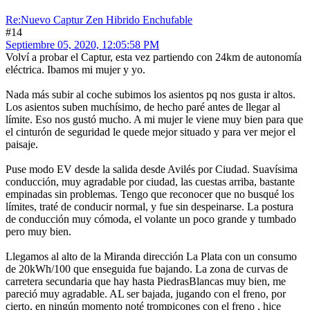
Re:Nuevo Captur Zen Hibrido Enchufable
#14
Septiembre 05, 2020, 12:05:58 PM
Volví a probar el Captur, esta vez partiendo con 24km de autonomía
eléctrica. Ibamos mi mujer y yo.
Nada más subir al coche subimos los asientos pq nos gusta ir altos.
Los asientos suben muchísimo, de hecho paré antes de llegar al
límite. Eso nos gustó mucho. A mi mujer le viene muy bien para que
el cinturón de seguridad le quede mejor situado y para ver mejor el
paisaje.
Puse modo EV desde la salida desde Avilés por Ciudad. Suavísima
conducción, muy agradable por ciudad, las cuestas arriba, bastante
empinadas sin problemas. Tengo que reconocer que no busqué los
límites, traté de conducir normal, y fue sin despeinarse. La postura
de conducción muy cómoda, el volante un poco grande y tumbado
pero muy bien.
Llegamos al alto de la Miranda dirección La Plata con un consumo
de 20kWh/100 que enseguida fue bajando. La zona de curvas de
carretera secundaria que hay hasta PiedrasBlancas muy bien, me
pareció muy agradable. AL ser bajada, jugando con el freno, por
cierto, en ningún momento noté trompicones con el freno , hice