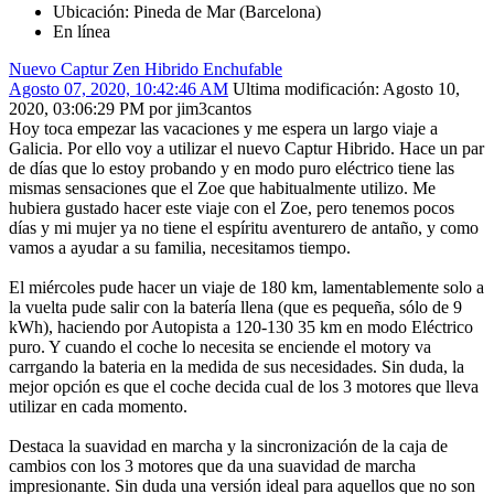
Ubicación: Pineda de Mar (Barcelona)
En línea
Nuevo Captur Zen Hibrido Enchufable
Agosto 07, 2020, 10:42:46 AM
Ultima modificación
: Agosto 10,
2020, 03:06:29 PM por jim3cantos
Hoy toca empezar las vacaciones y me espera un largo viaje a
Galicia. Por ello voy a utilizar el nuevo Captur Hibrido. Hace un par
de días que lo estoy probando y en modo puro eléctrico tiene las
mismas sensaciones que el Zoe que habitualmente utilizo. Me
hubiera gustado hacer este viaje con el Zoe, pero tenemos pocos
días y mi mujer ya no tiene el espíritu aventurero de antaño, y como
vamos a ayudar a su familia, necesitamos tiempo.
El miércoles pude hacer un viaje de 180 km, lamentablemente solo a
la vuelta pude salir con la batería llena (que es pequeña, sólo de 9
kWh), haciendo por Autopista a 120-130 35 km en modo Eléctrico
puro. Y cuando el coche lo necesita se enciende el motory va
carrgando la bateria en la medida de sus necesidades. Sin duda, la
mejor opción es que el coche decida cual de los 3 motores que lleva
utilizar en cada momento.
Destaca la suavidad en marcha y la sincronización de la caja de
cambios con los 3 motores que da una suavidad de marcha
impresionante. Sin duda una versión ideal para aquellos que no son