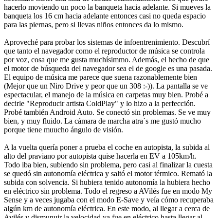
hacerlo moviendo un poco la banqueta hacia adelante. Si mueves la
banqueta los 16 cm hacia adelante entonces casi no queda espacio
para las piernas, pero si llevas niños entonces da lo mismo.
Aproveché para probar los sistemas de infoentrenimiento. Descubrí
que tanto el navegador como el reproductor de música se controla
por voz, cosa que me gusta muchísimmo. Además, el hecho de que
el motor de búsqueda del navegador sea el de google es una pasada.
El equipo de música me parece que suena razonablemente bien
(Mejor que un Niro Drive y peor que un 308 :-)). La pantalla se ve
espectacular, el manejo de la música en carpetas muy bien. Probé a
decirle "Reproducir artista ColdPlay" y lo hizo a la perfección.
Probé también Android Auto. Se conectó sin problemas. Se ve muy
bien, y muy fluido. La cámara de marcha atra´s me gustó mucho
porque tiene muucho ángulo de visión.
A la vuelta quería poner a prueba el coche en autopista, la subida al
alto del praviano por autopista quise hacerla en EV a 105km/h.
Todo iba bien, subiendo sin problema, pero casi al finalizar la cuesta
se quedó sin autonomía eléctrica y saltó el motor térmico. Remató la
subida con solvencia. Si hubiera tenido autonomía la hubiera hecho
en eléctrico sin problema. Todo el regreso a AVilés fue en modo My
Sense y a veces jugaba con el modo E-Save y veía cómo recuperaba
algún km de autonomía eléctrica. En este modo, al llegar a cerca de
Avilés y dismunuir la velocidad ya fue en eléctrico hasta llegar al