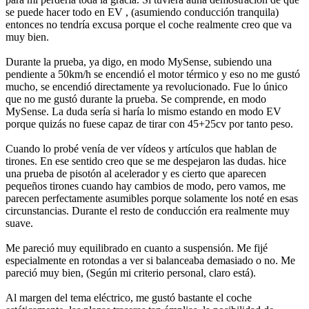
se puede hacer todo en EV , (asumiendo conducción tranquila)
entonces no tendría excusa porque el coche realmente creo que va
muy bien.
Durante la prueba, ya digo, en modo MySense, subiendo una
pendiente a 50km/h se encendió el motor térmico y eso no me gustó
mucho, se encendió directamente ya revolucionado. Fue lo único
que no me gustó durante la prueba. Se comprende, en modo
MySense. La duda sería si haría lo mismo estando en modo EV
porque quizás no fuese capaz de tirar con 45+25cv por tanto peso.
Cuando lo probé venía de ver vídeos y artículos que hablan de
tirones. En ese sentido creo que se me despejaron las dudas. hice
una prueba de pisotón al acelerador y es cierto que aparecen
pequeños tirones cuando hay cambios de modo, pero vamos, me
parecen perfectamente asumibles porque solamente los noté en esas
circunstancias. Durante el resto de conducción era realmente muy
suave.
Me pareció muy equilibrado en cuanto a suspensión. Me fijé
especialmente en rotondas a ver si balanceaba demasiado o no. Me
pareció muy bien, (Según mi criterio personal, claro está).
Al margen del tema eléctrico, me gustó bastante el coche