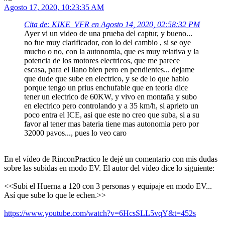
Agosto 17, 2020, 10:23:35 AM
Cita de: KIKE_VFR en Agosto 14, 2020, 02:58:32 PM
Ayer vi un video de una prueba del captur, y bueno...
no fue muy clarificador, con lo del cambio , si se oye
mucho o no, con la autonomia, que es muy relativa y la
potencia de los motores electricos, que me parece
escasa, para el llano bien pero en pendientes... dejame
que dude que sube en electrico, y se de lo que hablo
porque tengo un prius enchufable que en teoria dice
tener un electrico de 60KW, y vivo en montaña y subo
en electrico pero controlando y a 35 km/h, si aprieto un
poco entra el ICE, asi que este no creo que suba, si a su
favor al tener mas bateria tiene mas autonomia pero por
32000 pavos..., pues lo veo caro
En el vídeo de RinconPractico le dejé un comentario con mis dudas
sobre las subidas en modo EV. El autor del vídeo dice lo siguiente:
<<Subi el Huerna a 120 con 3 personas y equipaje en modo EV...
Así que sube lo que le echen.>>
https://www.youtube.com/watch?v=6HcsSLL5vqY&t=452s