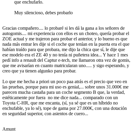
que enchufarlo.
Muy silencioso, debes probarlo
Gracias compañero.... lo probaré si les dá la gana a los señores de
autogomis.... mi experiencia con ellos es un choteo, quería probar el
ZOE actual y me trajeron para probar el anterior, y lo bueno es que
nada más entrar les dije si el coche que tenían en la puerta era el que
habían traído para que probara, me dijo la chica que sí, le dije que
ese modelo era el ZE 40 y no tenía ni puñetera idea... Y hace 1 mes
pedí info a renault del Captur e-tech, me llamaron otra vez de gomis,
que me avisarían en cuanto matricularan uno..... y sigo esperando, y
creo que ya tienen algunko para probar.
Lo que me hecha a priori un poco paa atrás es el precio que veo en
las pruebas, porque para mi uso es genial,... sobre unos 31.000€ me
parecen mucha castaña para un coche segmento B que, la verdad,
estéticamente por fuera no me dice nada... comparado con un
Toyota C-HR, que me encanta, (sí, ya sé que es un híbrido no
enchufable, ya lo sé), tope de gama por 27.000€, con una dotación
en seguridad superior, con asientos de cuero...
Amunt