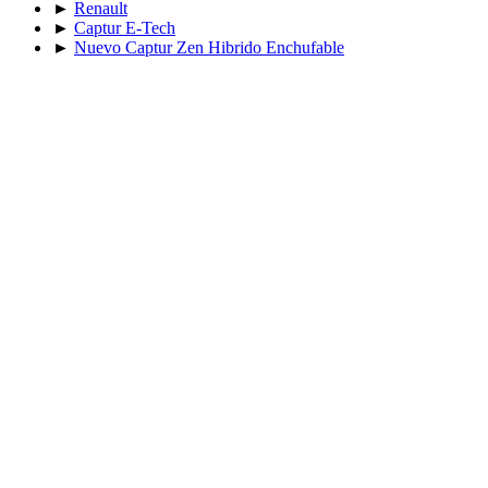
►
Renault
►
Captur E-Tech
►
Nuevo Captur Zen Hibrido Enchufable