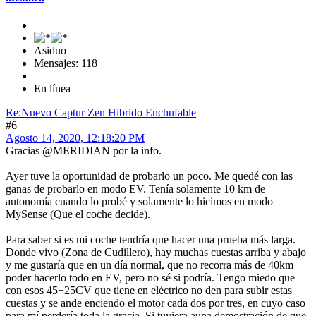
Asiduo
Mensajes: 118
En línea
Re:Nuevo Captur Zen Hibrido Enchufable
#6
Agosto 14, 2020, 12:18:20 PM
Gracias @MERIDIAN por la info.
Ayer tuve la oportunidad de probarlo un poco. Me quedé con las
ganas de probarlo en modo EV. Tenía solamente 10 km de
autonomía cuando lo probé y solamente lo hicimos en modo
MySense (Que el coche decide).
Para saber si es mi coche tendría que hacer una prueba más larga.
Donde vivo (Zona de Cudillero), hay muchas cuestas arriba y abajo
y me gustaría que en un día normal, que no recorra más de 40km
poder hacerlo todo en EV, pero no sé si podría. Tengo miedo que
con esos 45+25CV que tiene en eléctrico no den para subir estas
cuestas y se ande enciendo el motor cada dos por tres, en cuyo caso
para mí perdería toda la gracia. Si tuviera auna demostración de que