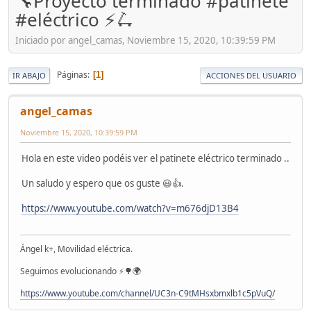
🔧Proyecto terminado #patinete
#eléctrico ⚡🛴
Iniciado por angel_camas, Noviembre 15, 2020, 10:39:59 PM
Páginas
1
IR ABAJO
ACCIONES DEL USUARIO
angel_camas
Noviembre 15, 2020, 10:39:59 PM
Hola en este video podéis ver el patinete eléctrico terminado ..
Un saludo y espero que os guste 😃👍.
https://www.youtube.com/watch?v=m676djD13B4
Ángel k+, Movilidad eléctrica.
Seguimos evolucionando ⚡🌳🌍
https://www.youtube.com/channel/UC3n-C9tMHsxbmxlb1c5pVuQ/