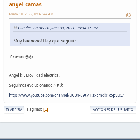
angel_camas
Mayo 10, 2022, 09:49:44 AM
#3
Cita de: FerFury en Junio 09, 2021, 06:04:35 PM
Muy buenooo! Hay que seguiiir!
Gracias 😎👍
Ángel k+, Movilidad eléctrica.
Seguimos evolucionando ⚡🌳🌍
https://www.youtube.com/channel/UC3n-C9tMHsxbmxlb1c5pVuQ/
Páginas
1
IR ARRIBA
ACCIONES DEL USUARIO