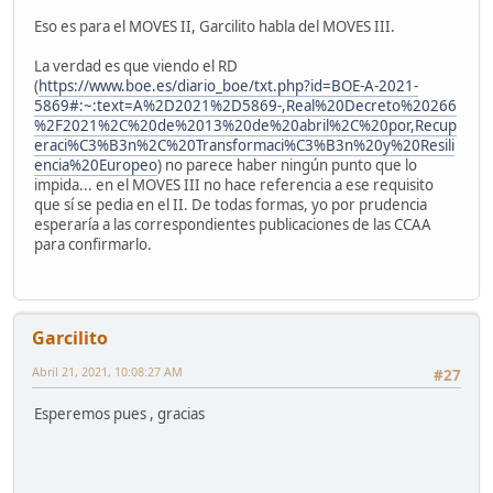
Eso es para el MOVES II, Garcilito habla del MOVES III.
La verdad es que viendo el RD
(
https://www.boe.es/diario_boe/txt.php?id=BOE-A-2021-
5869#:~:text=A%2D2021%2D5869-,Real%20Decreto%20266
%2F2021%2C%20de%2013%20de%20abril%2C%20por,Recup
eraci%C3%B3n%2C%20Transformaci%C3%B3n%20y%20Resili
encia%20Europeo
) no parece haber ningún punto que lo
impida... en el MOVES III no hace referencia a ese requisito
que sí se pedia en el II. De todas formas, yo por prudencia
esperaría a las correspondientes publicaciones de las CCAA
para confirmarlo.
Garcilito
Abril 21, 2021, 10:08:27 AM
#27
Esperemos pues , gracias