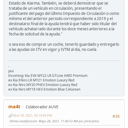
Estado de Alarma. También, se deberá demostrar que se
trataba de un vehículo en circulación, presentando el
justificante del pago del último Impuesto de Circulación o como
mínimo el del anterior periodo correspondiente a 2019 y el
destinatario final de la ayuda tendrá que haber sido titular del
vehículo achatarrado durante los doce meses anteriores a la
fecha de solicitud de la ayuda."
o sea eso de comprar un coche, tenerlo guardado y entregarlo
a las ayudas sin ITV en vigor y IVTM al dia, no cuela
-
Javi
Incoming: Kia EV6 MY22 LR GTLine AWD Premium
ex Kia ENiro LR MY21 Emotion Luxury Red
ex Kia Niro MY20 PHEV Emotion Luxury Red
ex Kia Niro MY18 HEV Emotion Blue Celurean
ma4t
Colaborador AUVE
Abril 20, 2021, 02:10:04 PM
#26
Ultima modificación
: Mayo 28, 2021, 11:40:53 AM por jim3cantos