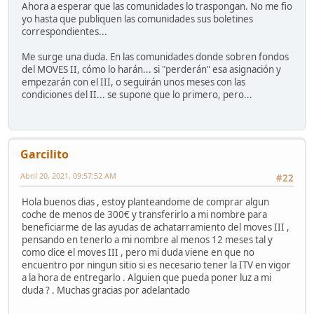
Ahora a esperar que las comunidades lo traspongan. No me fio
yo hasta que publiquen las comunidades sus boletines
correspondientes...
Me surge una duda. En las comunidades donde sobren fondos
del MOVES II, cómo lo harán... si "perderán" esa asignación y
empezarán con el III, o seguirán unos meses con las
condiciones del II... se supone que lo primero, pero...
Garcilito
Abril 20, 2021, 09:57:52 AM
#22
Hola buenos dias , estoy planteandome de comprar algun
coche de menos de 300€ y transferirlo a mi nombre para
beneficiarme de las ayudas de achatarramiento del moves III ,
pensando en tenerlo a mi nombre al menos 12 meses tal y
como dice el moves III , pero mi duda viene en que no
encuentro por ningun sitio si es necesario tener la ITV en vigor
a la hora de entregarlo . Alguien que pueda poner luz a mi
duda ? . Muchas gracias por adelantado