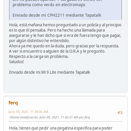
problema como verás en electromaps
Enviado desde mi CPH2211 mediante Tapatalk
Hola, está mañana hemos preguntado a un policía y al principio
es lo que él pensaba. Pero ha hecho una llamada para
asegurarse y le han dicho que si era de fuera tengo que pagar,
por algún distintivo he entendido.
Ahora ya me quedo en la duda, pero gracias por la respuesta.
A ver si encuentro a alguien de la O.R.A y le pregunto.
Respecto a la carga sin problema.
Saludos!
Enviado desde mi Mi 9 Lite mediante Tapatalk
ferq
Julio 09, 2021, 11:34:06 AM
#3
Ultima modificación
: Julio 09, 2021, 11:42:21 AM por ferq
Hola, tienes que pedir una pegatina especifica para poder