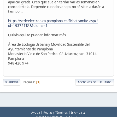
aparcar gratis. Creo que suelen tardar varias semanas en
concedertela. Depende cuando vengas no sé si te la darán a
tiempo...
https://sedeelectronica.pamplona.es/fichatramite.aspx?
id=193721TA&Idioma=1
Quizás aquí te puedan informar más
Área de Ecología Urbana y Movilidad Sostenible del
Ayuntamiento de Pamplona
Monasterio Viejo de San Pedro. C/ Uztarroz, s/n. 31014
Pamplona
948 420 974
Páginas
1
IR ARRIBA
ACCIONES DEL USUARIO
|
|
Ayuda
Reglas y Términos
Ir Arriba ▲