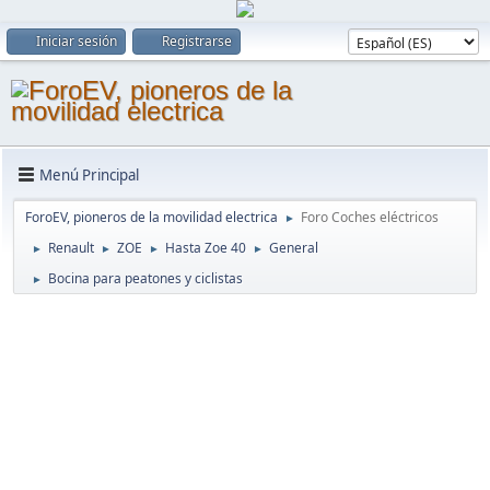
Iniciar sesión
Registrarse
Menú Principal
ForoEV, pioneros de la movilidad electrica
Foro Coches eléctricos
►
Renault
ZOE
Hasta Zoe 40
General
►
►
►
►
Bocina para peatones y ciclistas
►