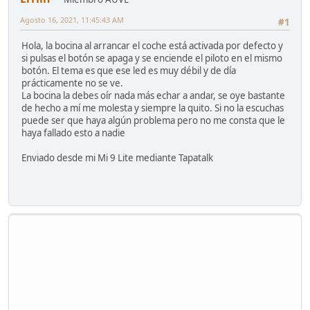
Agosto 16, 2021, 11:45:43 AM
#1
Hola, la bocina al arrancar el coche está activada por defecto y
si pulsas el botón se apaga y se enciende el piloto en el mismo
botón. El tema es que ese led es muy débil y de día
prácticamente no se ve.
La bocina la debes oír nada más echar a andar, se oye bastante
de hecho a mí me molesta y siempre la quito. Si no la escuchas
puede ser que haya algún problema pero no me consta que le
haya fallado esto a nadie
Enviado desde mi Mi 9 Lite mediante Tapatalk