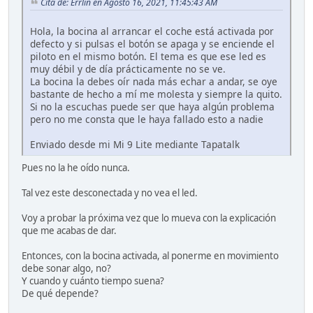
Cita de: Errlin en Agosto 16, 2021, 11:45:43 AM
Hola, la bocina al arrancar el coche está activada por
defecto y si pulsas el botón se apaga y se enciende el
piloto en el mismo botón. El tema es que ese led es
muy débil y de día prácticamente no se ve.
La bocina la debes oír nada más echar a andar, se oye
bastante de hecho a mí me molesta y siempre la quito.
Si no la escuchas puede ser que haya algún problema
pero no me consta que le haya fallado esto a nadie
Enviado desde mi Mi 9 Lite mediante Tapatalk
Pues no la he oído nunca.
Tal vez este desconectada y no vea el led.
Voy a probar la próxima vez que lo mueva con la explicación
que me acabas de dar.
Entonces, con la bocina activada, al ponerme en movimiento
debe sonar algo, no?
Y cuando y cuánto tiempo suena?
De qué depende?