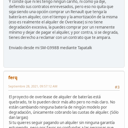
Y conste que ni les tengo ningún cariño, ni como ya dije,
defiendo sus contratos enrevesados, pero eso no quita que
siga siendo una opción comprar un Renault que tenga la
batería en alquiler, con el tiempo y la amortización de la misma
(eso es realmente el alquiler de Overlease) si no tiene
degradación excesiva, la puedes comprar por un remanente
mínimo y dejar de pagar el alquiler, y por contra, si se degrada,
tienes derecho a reclamar con un contrato que te ampara.
Enviado desde mi SM-G998B mediante Tapatalk
ferq
Septiembre 28, 2021, 09:57:12 AM
#3
El proyecto de overlease de alquiler de baterías está
quebrado, te lo pueden decir más alto pero no más claro. No
están cambiando ninguna batería de ningún modelo por
degradación, únicamente cobrando las cuotas de alquiler. (Sólo
dan largas)
Si tu quieres seguir pagando un alquiler sin ninguna garantía
estupendo, pero por favor no confundas a las personas que