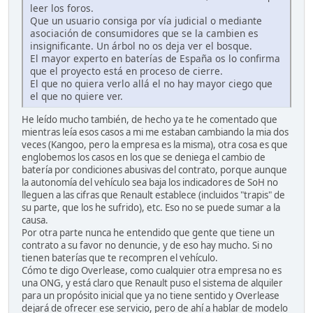
leer los foros.
Que un usuario consiga por vía judicial o mediante
asociación de consumidores que se la cambien es
insignificante. Un árbol no os deja ver el bosque.
El mayor experto en baterías de España os lo confirma
que el proyecto está en proceso de cierre.
El que no quiera verlo allá el no hay mayor ciego que
el que no quiere ver.
He leído mucho también, de hecho ya te he comentado que
mientras leía esos casos a mi me estaban cambiando la mia dos
veces (Kangoo, pero la empresa es la misma), otra cosa es que
englobemos los casos en los que se deniega el cambio de
batería por condiciones abusivas del contrato, porque aunque
la autonomía del vehículo sea baja los indicadores de SoH no
lleguen a las cifras que Renault establece (incluidos "trapis" de
su parte, que los he sufrido), etc. Eso no se puede sumar a la
causa.
Por otra parte nunca he entendido que gente que tiene un
contrato a su favor no denuncie, y de eso hay mucho. Si no
tienen baterías que te recompren el vehículo.
Cómo te digo Overlease, como cualquier otra empresa no es
una ONG, y está claro que Renault puso el sistema de alquiler
para un propósito inicial que ya no tiene sentido y Overlease
dejará de ofrecer ese servicio, pero de ahí a hablar de modelo