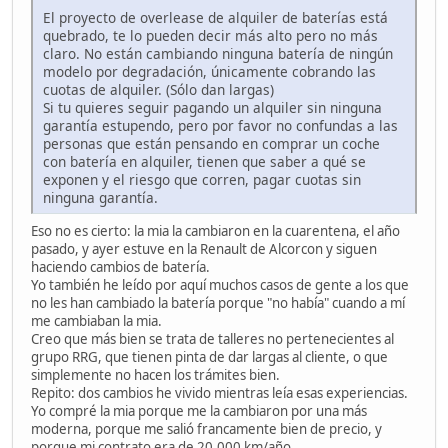
El proyecto de overlease de alquiler de baterías está
quebrado, te lo pueden decir más alto pero no más
claro. No están cambiando ninguna batería de ningún
modelo por degradación, únicamente cobrando las
cuotas de alquiler. (Sólo dan largas)
Si tu quieres seguir pagando un alquiler sin ninguna
garantía estupendo, pero por favor no confundas a las
personas que están pensando en comprar un coche
con batería en alquiler, tienen que saber a qué se
exponen y el riesgo que corren, pagar cuotas sin
ninguna garantía.
Eso no es cierto: la mia la cambiaron en la cuarentena, el año
pasado, y ayer estuve en la Renault de Alcorcon y siguen
haciendo cambios de batería.
Yo también he leído por aquí muchos casos de gente a los que
no les han cambiado la batería porque "no había" cuando a mí
me cambiaban la mia.
Creo que más bien se trata de talleres no pertenecientes al
grupo RRG, que tienen pinta de dar largas al cliente, o que
simplemente no hacen los trámites bien.
Repito: dos cambios he vivido mientras leía esas experiencias.
Yo compré la mia porque me la cambiaron por una más
moderna, porque me salió francamente bien de precio, y
porque mi contrato era de 20.000 km/año.