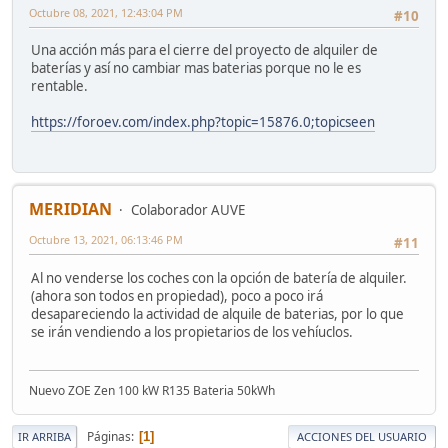
Octubre 08, 2021, 12:43:04 PM
#10
Una acción más para el cierre del proyecto de alquiler de
baterías y así no cambiar mas baterias porque no le es
rentable.
https://foroev.com/index.php?topic=15876.0;topicseen
MERIDIAN
Colaborador AUVE
Octubre 13, 2021, 06:13:46 PM
#11
Al no venderse los coches con la opción de batería de alquiler.
(ahora son todos en propiedad), poco a poco irá
desapareciendo la actividad de alquile de baterias, por lo que
se irán vendiendo a los propietarios de los vehíuclos.
Nuevo ZOE Zen 100 kW R135 Bateria 50kWh
Páginas
1
IR ARRIBA
ACCIONES DEL USUARIO