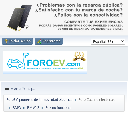
Iniciar sesión
Registrarse
Menú Principal
ForoEV, pioneros de la movilidad electrica
Foro Coches eléctricos
►
BMW
BMW i3
Rex no funciona
►
►
►