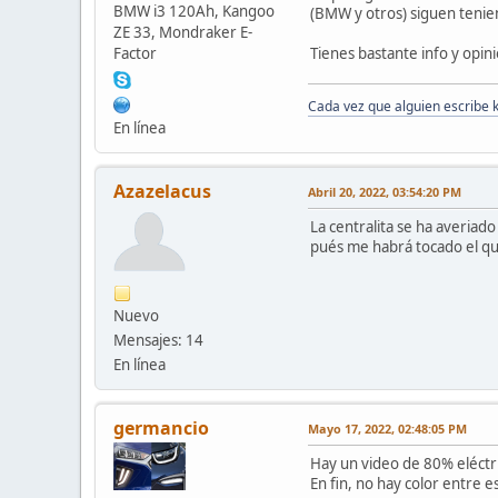
BMW i3 120Ah, Kangoo
(BMW y otros) siguen tenie
ZE 33, Mondraker E-
Tienes bastante info y opin
Factor
Cada vez que alguien escribe 
En línea
Azazelacus
Abril 20, 2022, 03:54:20 PM
La centralita se ha averiad
pués me habrá tocado el qu
Nuevo
Mensajes: 14
En línea
germancio
Mayo 17, 2022, 02:48:05 PM
Hay un video de 80% eléctri
En fin, no hay color entre e