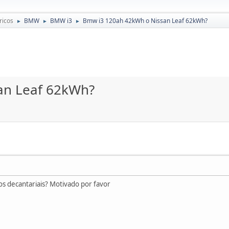
ricos
BMW
BMW i3
Bmw i3 120ah 42kWh o Nissan Leaf 62kWh?
►
►
►
an Leaf 62kWh?
os decantariais? Motivado por favor