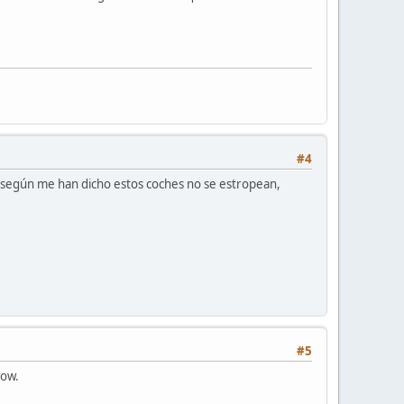
#4
r, según me han dicho estos coches no se estropean,
#5
wow.