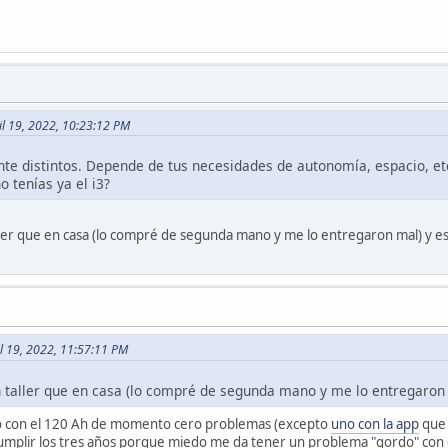
il 19, 2022, 10:23:12 PM
te distintos. Depende de tus necesidades de autonomía, espacio, et
o tenías ya el i3?
aller que en casa (lo compré de segunda mano y me lo entregaron mal) y 
il 19, 2022, 11:57:11 PM
n taller que en casa (lo compré de segunda mano y me lo entregaron
o con el 120 Ah de momento cero problemas (excepto
uno con la app
que 
umplir los tres años porque miedo me da tener un problema "gordo" con e