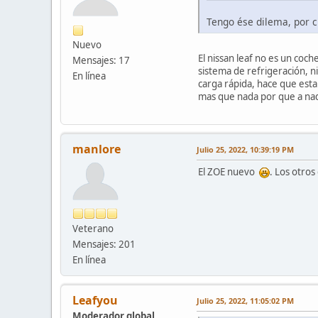
Tengo ése dilema, por c
Nuevo
El nissan leaf no es un coc
Mensajes: 17
sistema de refrigeración, ni
En línea
carga rápida, hace que esta
mas que nada por que a nad
manlore
Julio 25, 2022, 10:39:19 PM
El ZOE nuevo
. Los otros
Veterano
Mensajes: 201
En línea
Leafyou
Julio 25, 2022, 11:05:02 PM
Moderador global