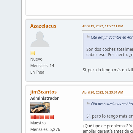
Azazelacus
Abril 19, 2022, 11:57:11 PM
Cita de: jim3cantos en Abr
Son dos coches totalmen
saber eso. Por cierto, ¿n
Nuevo
Mensajes: 14
Sí, pero lo tengo más en t
En línea
jim3cantos
Abril 20, 2022, 08:23:34 AM
Administrador
Cita de: Azazelacus en Abr
Sí, pero lo tengo más e
Maestro
¿Qué tipo de problemas? Y
Mensajes: 5,276
ampliar garantía antes de c