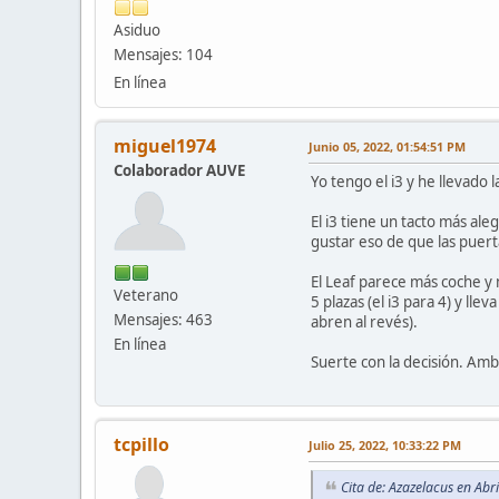
Asiduo
Mensajes: 104
En línea
miguel1974
Junio 05, 2022, 01:54:51 PM
Colaborador AUVE
Yo tengo el i3 y he llevado 
El i3 tiene un tacto más al
gustar eso de que las puerta
El Leaf parece más coche 
Veterano
5 plazas (el i3 para 4) y ll
Mensajes: 463
abren al revés).
En línea
Suerte con la decisión. Am
tcpillo
Julio 25, 2022, 10:33:22 PM
Cita de: Azazelacus en Abr