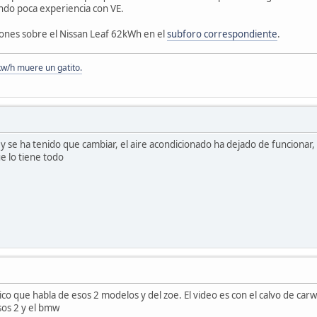
ndo poca experiencia con VE.
iones sobre el Nissan Leaf 62kWh en el
subforo correspondiente
.
kw/h muere un gatito.
o y se ha tenido que cambiar, el aire acondicionado ha dejado de funciona
e lo tiene todo
co que habla de esos 2 modelos y del zoe. El video es con el calvo de car
sos 2 y el bmw