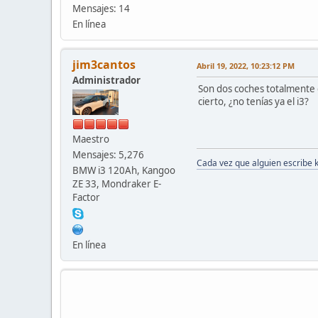
Mensajes: 14
En línea
jim3cantos
Abril 19, 2022, 10:23:12 PM
Administrador
Son dos coches totalmente 
cierto, ¿no tenías ya el i3?
Maestro
Mensajes: 5,276
Cada vez que alguien escribe 
BMW i3 120Ah, Kangoo
ZE 33, Mondraker E-
Factor
En línea