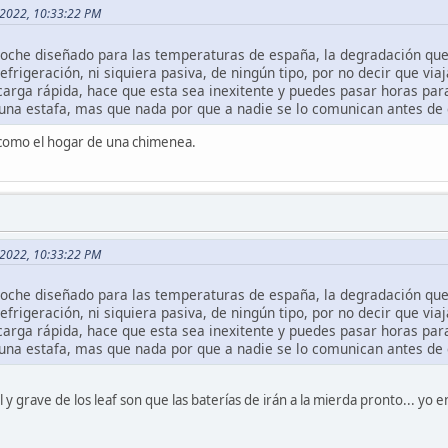
5, 2022, 10:33:22 PM
 coche diseñado para las temperaturas de españa, la degradación que
frigeración, ni siquiera pasiva, de ningún tipo, por no decir que viaj
a carga rápida, hace que esta sea inexitente y puedes pasar horas par
una estafa, mas que nada por que a nadie se lo comunican antes de 
 como el hogar de una chimenea.
5, 2022, 10:33:22 PM
 coche diseñado para las temperaturas de españa, la degradación que
frigeración, ni siquiera pasiva, de ningún tipo, por no decir que viaj
a carga rápida, hace que esta sea inexitente y puedes pasar horas par
una estafa, mas que nada por que a nadie se lo comunican antes de 
al y grave de los leaf son que las baterías de irán a la mierda pronto... yo