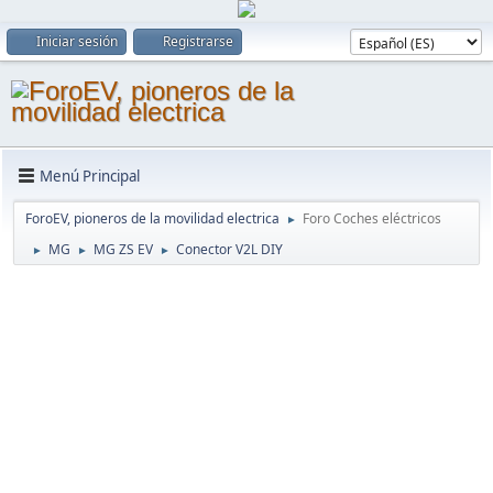
Iniciar sesión
Registrarse
Menú Principal
ForoEV, pioneros de la movilidad electrica
Foro Coches eléctricos
►
MG
MG ZS EV
Conector V2L DIY
►
►
►