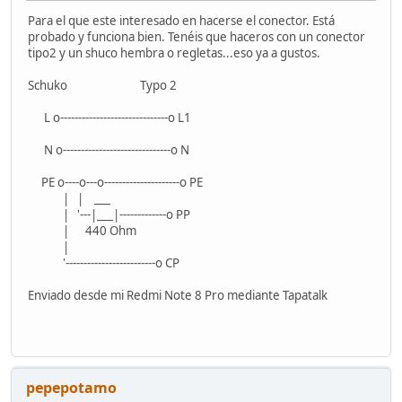
Para el que este interesado en hacerse el conector. Está
probado y funciona bien. Tenéis que haceros con un conector
tipo2 y un shuco hembra o regletas...eso ya a gustos.
Schuko Typo 2
L o------------------------------o L1
N o------------------------------o N
PE o----o---o---------------------o PE
| | ___
| '---|___|-------------o PP
| 440 Ohm
|
'-------------------------o CP
Enviado desde mi Redmi Note 8 Pro mediante Tapatalk
pepepotamo