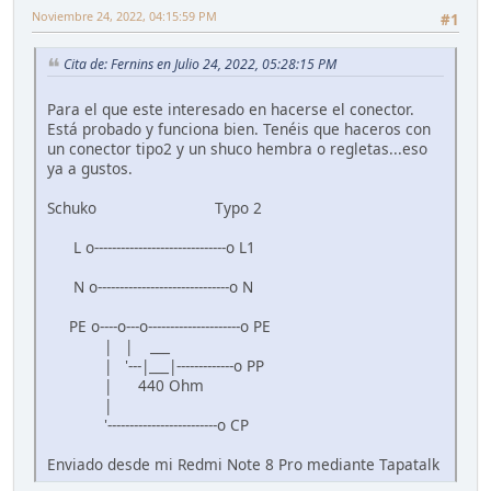
Noviembre 24, 2022, 04:15:59 PM
#1
Cita de: Fernins en Julio 24, 2022, 05:28:15 PM
Para el que este interesado en hacerse el conector.
Está probado y funciona bien. Tenéis que haceros con
un conector tipo2 y un shuco hembra o regletas...eso
ya a gustos.
Schuko Typo 2
L o------------------------------o L1
N o------------------------------o N
PE o----o---o---------------------o PE
| | ___
| '---|___|-------------o PP
| 440 Ohm
|
'-------------------------o CP
Enviado desde mi Redmi Note 8 Pro mediante Tapatalk