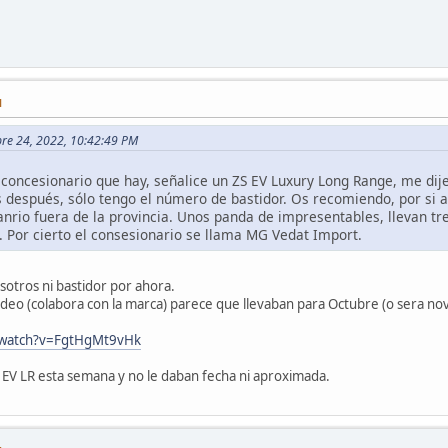
M
ubre 24, 2022, 10:42:49 PM
o concesionario que hay, señalice un ZS EV Luxury Long Range, me dije
s después, sólo tengo el número de bastidor. Os recomiendo, por si a
anrio fuera de la provincia. Unos panda de impresentables, llevan t
. Por cierto el consesionario se llama MG Vedat Import.
sotros ni bastidor por ahora.
deo (colabora con la marca) parece que llevaban para Octubre (o sera no
/watch?v=FgtHgMt9vHk
 EV LR esta semana y no le daban fecha ni aproximada.