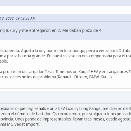
o 13, 2022, 09:42:33 AM
ng luxury y me entregaron en 2. Me daban plazo de 4.
ria estupendo. Agosto lo doy por muerto supongo, pero a ver si para Octub
an a por la bateria grande. En nuestro caso no nos compensaba para el u
able.
do a probar en un cargador Tesla. Tenemos un Kuga PHEV y en cargadores T
tros coches no les da problema (Renault, Citroen, BMW, Kia....)
ncesionario que hay, señalice un ZS EV Luxury Long Range, me dijeron de 3 
tengo el número de bastidor. Os recomiendo, por si alguien tenia pensado 
rovincia. Unos panda de impresentables, llevan tres meses, desde agosto,
 llama MG Vedat Import.