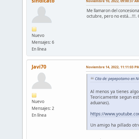
sindicato
Noviembre 10, 2022, 09:00:37 A
Me llamaron del concesiona
octubre, pero no está...!!!.
Nuevo
Mensajes: 6
En línea
Javi70
Noviembre 14, 2022, 11:11:03 P
Cita de: pepepotamo en N
Al menos ya tienes algo
Teoricamente segun este
Nuevo
aduanas).
Mensajes: 2
https://www.youtube.c
En línea
Un amigo ha pillado otr