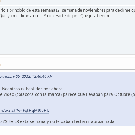
M
rio a principio de esta semana (2ª semana de noviembre) para decirme q
 Que ya me dirán algo.... Y con eso te dejan...Que jeta tienen...
M
oviembre 05, 2022, 12:46:40 PM
. Nosotros ni bastidor por ahora.
 video (colabora con la marca) parece que llevaban para Octubre (o
om/watch?v=FgtHgMt9vHk
o ZS EV LR esta semana y no le daban fecha ni aproximada.