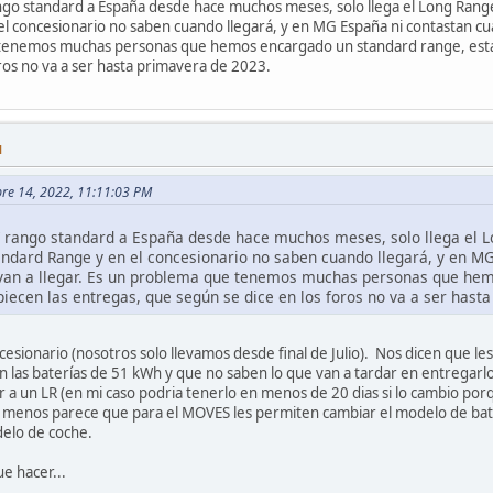
ngo standard a España desde hace muchos meses, solo llega el Long Ran
el concesionario no saben cuando llegará, y en MG España ni contastan c
e tenemos muchas personas que hemos encargado un standard range, est
ros no va a ser hasta primavera de 2023.
M
bre 14, 2022, 11:11:03 PM
V rango standard a España desde hace muchos meses, solo llega el 
ndard Range y en el concesionario no saben cuando llegará, y en MG
van a llegar. Es un problema que tenemos muchas personas que he
ecen las entregas, que según se dice en los foros no va a ser hast
esionario (nosotros solo llevamos desde final de Julio). Nos dicen que l
 las baterías de 51 kWh y que no saben lo que van a tardar en entregarlo
 a un LR (en mi caso podria tenerlo en menos de 20 dias si lo cambio porq
l menos parece que para el MOVES les permiten cambiar el modelo de bat
elo de coche.
e hacer...