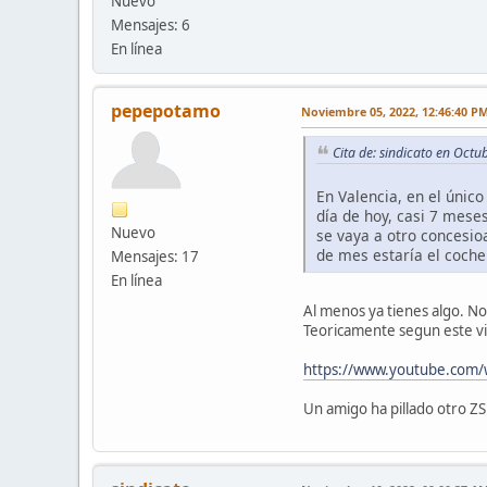
Nuevo
Mensajes: 6
En línea
pepepotamo
Noviembre 05, 2022, 12:46:40 P
Cita de: sindicato en Oct
En Valencia, en el únic
día de hoy, casi 7 mese
Nuevo
se vaya a otro concesio
de mes estaría el coche
Mensajes: 17
En línea
Al menos ya tienes algo. No
Teoricamente segun este vi
https://www.youtube.com
Un amigo ha pillado otro ZS