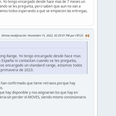
ge. Yo tengo encargado desde hace mas de 7 meses un
uando se les pregunta, pero saben que aun no van a
amos todos esperando a que se empiecen las entregas,
Ultima modificación
: Noviembre 15, 2022, 02:29:01 PM por CR123
#8
Long Range. Yo tengo encargado desde hace mas
 España ni contastan cuando se les pregunta,
mos encargado un standard range, estamos todos
a primavera de 2023.
es han confirmado que tiene retrasos porque hay
s.
ue hay disponible y nos asignarian los que hay en
eria sin perder el MOVES, siendo mismo concesionario