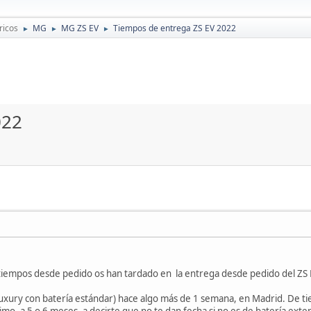
ricos
MG
MG ZS EV
Tiempos de entrega ZS EV 2022
►
►
►
022
tiempos desde pedido os han tardado en la entrega desde pedido del ZS
ury con batería estándar) hace algo más de 1 semana, en Madrid. De tie
o, a 5 o 6 meses, a decirte que no te dan fecha si no es de batería exte