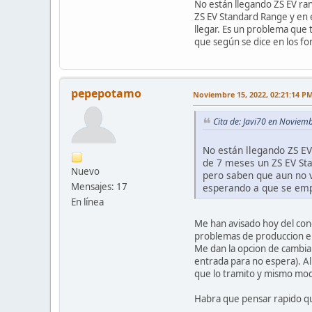
No están llegando ZS EV ra
ZS EV Standard Range y en 
llegar. Es un problema qu
que según se dice en los fo
pepepotamo
Noviembre 15, 2022, 02:21:14 P
Cita de: Javi70 en Noviem
No están llegando ZS E
de 7 meses un ZS EV Sta
Nuevo
pero saben que aun no 
Mensajes: 17
esperando a que se empi
En línea
Me han avisado hoy del conc
problemas de produccion en
Me dan la opcion de cambiar
entrada para no espera). A
que lo tramito y mismo mod
Habra que pensar rapido qu