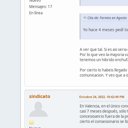
Nuevo
Mensajes: 17
En línea
Cita de: Fernins en Agost
Yo hace 4 meses pedí lo
A ver que tal. Si es asi se
Por lo que veo la mayoria v
tenemos un hibrido enchuf
Por cierto lo habeis llega
comunicacion. Y ves que a o
sindicato
Octubre 24, 2022, 10:42:49 PM
En Valencia, en el único co
casi 7 meses después, sólo 
concesioanrio fuera de la p
cierto el consesionario se