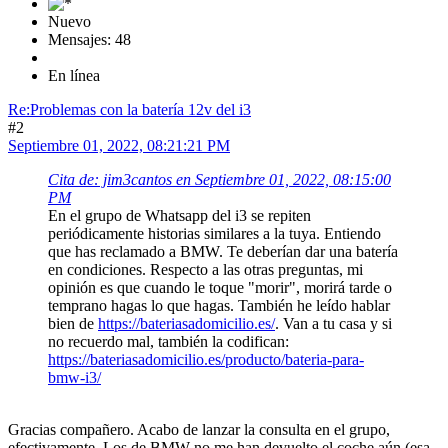
Nuevo
Mensajes: 48
En línea
Re:Problemas con la batería 12v del i3
#2
Septiembre 01, 2022, 08:21:21 PM
Cita de: jim3cantos en Septiembre 01, 2022, 08:15:00
PM
En el grupo de Whatsapp del i3 se repiten
periódicamente historias similares a la tuya. Entiendo
que has reclamado a BMW. Te deberían dar una batería
en condiciones. Respecto a las otras preguntas, mi
opinión es que cuando le toque "morir", morirá tarde o
temprano hagas lo que hagas. También he leído hablar
bien de
https://bateriasadomicilio.es/
. Van a tu casa y si
no recuerdo mal, también la codifican:
https://bateriasadomicilio.es/producto/bateria-para-
bmw-i3/
Gracias compañero. Acabo de lanzar la consulta en el grupo,
efectivamente. Los de BMW no me han devuelto el coche aún (esa