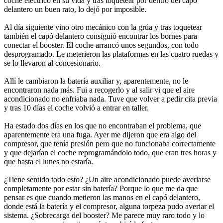
coche eléctrico en su vida y tras toquetear por dentro del capó
delantero un buen rato, lo dejó por imposible.
Al día siguiente vino otro mecánico con la grúa y tras toquetear
también el capó delantero consiguió encontrar los bornes para
conectar el booster. El coche arrancó unos segundos, con todo
desprogramado. Le meterieron las plataformas en las cuatro ruedas y
se lo llevaron al concesionario.
Allí le cambiaron la batería auxiliar y, aparentemente, no le
encontraron nada más. Fui a recogerlo y al salir vi que el aire
acondicionado no enfriaba nada. Tuve que volver a pedir cita previa
y tras 10 días el coche volvió a entrar en taller.
Ha estado dos días en los que no encontraban el problema, que
aparentemente era una fuga. Ayer me dijeron que era algo del
compresor, que tenía presión pero que no funcionaba correctamente
y que dejarían el coche reprogramándolo todo, que eran tres horas y
que hasta el lunes no estaría.
¿Tiene sentido todo esto? ¿Un aire acondicionado puede averiarse
completamente por estar sin batería? Porque lo que me da que
pensar es que cuando metieron las manos en el capó delantero,
donde está la batería y el compresor, alguna torpeza pudo averiar el
sistema. ¿Sobrecarga del booster? Me parece muy raro todo y lo