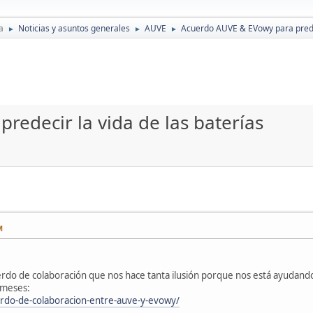
a
Noticias y asuntos generales
AUVE
Acuerdo AUVE & EVowy para predec
►
►
►
edecir la vida de las baterías
M
rdo de colaboración que nos hace tanta ilusión porque nos está ayudando
 meses:
rdo-de-colaboracion-entre-auve-y-evowy/