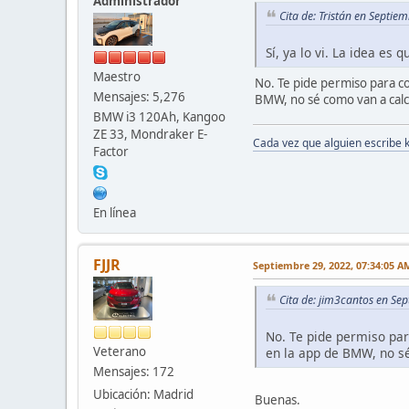
Administrador
Cita de: Tristán en Septie
Sí, ya lo vi. La idea es 
Maestro
No. Te pide permiso para c
Mensajes: 5,276
BMW, no sé como van a calcu
BMW i3 120Ah, Kangoo
ZE 33, Mondraker E-
Cada vez que alguien escribe 
Factor
En línea
FJJR
Septiembre 29, 2022, 07:34:05 A
Cita de: jim3cantos en Se
No. Te pide permiso par
Veterano
en la app de BMW, no sé
Mensajes: 172
Ubicación: Madrid
Buenas.