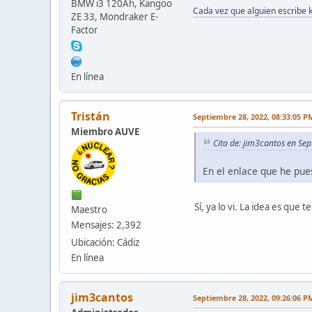
BMW i3 120Ah, Kangoo
Cada vez que alguien escribe 
ZE 33, Mondraker E-
Factor
En línea
Tristán
Septiembre 28, 2022, 08:33:05 P
Miembro AUVE
Cita de: jim3cantos en Se
En el enlace que he pue
Sí, ya lo vi. La idea es que 
Maestro
Mensajes: 2,392
Ubicación: Cádiz
En línea
jim3cantos
Septiembre 28, 2022, 09:26:06 P