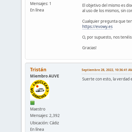
Mensajes: 1
El objetivo del mismo es di
En línea
al uso de los mismos, sin co
Cualquier pregunta que ten
https://evowy.es
O, por supuesto, nos tenéis
Gracias!
Tristán
Septiembre 28, 2022, 10:36:41 A
Miembro AUVE
Suerte con esto, la verdad 
Maestro
Mensajes: 2,392
Ubicación: Cádiz
En línea