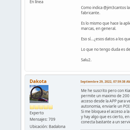
En línea
Como indica @jim3cantos la 
fabricante.
Es lo mismo que hace la apl
marcas, en general.
Eso sí...¿esos datos a los q
Lo que no tengo duda es de 
Salu2.
Dakota
Septiembre 29, 2022, 07:59:38 A
Me he suscrito pero con Kia
permite un maximo de 200 
acceso desde la APP para ver
autonomia, enviarle un POI,
Si me bloquea el acceso a l
Experto
y hay algo que es cierto, e
Mensajes: 709
conecta bastante a un servi
Ubicación: Badalona