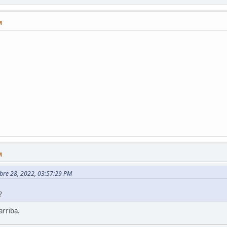
M
M
mbre 28, 2022, 03:57:29 PM
?
arriba.