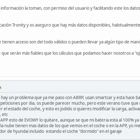
información la toman, con permiso del usuario y facilitando este los datos 
icación Tronity y os aseguro que hay más datos disponibles, habitualmente,
ue tienen acceso son del todo válidos o pueden llevar ya algún tipo de mani
que serán más fiables que los cálculos que podamos hacer nosotros a "ojí
M
 hay un problema que ya me paso con ABRP, usan smartcar y esta hace bast
peticiones por dia, os puede parecer mucho, pero este verano tuve que
 el estado del coche, y esto es jodido si quieres modificar la carga, activa
 etc
a APP esto de EVOWY lo quitare, aunque se que mi bateria esta al 100% ya
n la nube tienen mas datos de los que vemos en el coche o en la APP, yo me
dor de hyundai incluido estando el coche "dormido" en el garaje