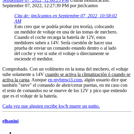
Septiembre 07, 2022, 12:06:23 PM
Ultima modificación
:
Septiembre 07, 2022, 12:27:39 PM por jim3cantos
Cita de: jim3cantos en Septiembre 07, 2022, 10:58:02
AM
Esto creo que se podría probar (en teoría), colocando
un medidor de voltaje en una de las tomas de mechero.
Cuando el coche recarga la batería de 12V, estos
medidores suben a 14V. Sería cuestión de hacer una
prueba de enviar un comando estando dentro o al lado
del coche y ver si sube el voltaje o directamente se
enciende el medidor.
Comprobado. Con un voltímetro en la toma del mechero, el voltaje
sube solamente a 14V
cuando se activa la climatización ó cuando se
activa la carga
. Aunque
en mybmwi3.com
, algún usuario dice que
también "sirve" el comando de abrir/cerrar puertas, en mi caso con
el resto de comandos no se mueve de los 12V y pico que entiendo
que es el voltaje de la batería.
Cada vez que alguien escribe kw/h muere un gatito.
elhanini