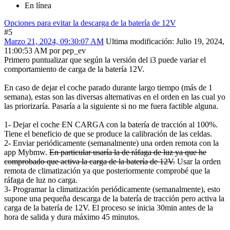
En línea
Opciones para evitar la descarga de la batería de 12V
#5
Marzo 21, 2024, 09:30:07 AM
Ultima modificación
: Julio 19, 2024,
11:00:53 AM por pep_ev
Primero puntualizar que según la versión del i3 puede variar el
comportamiento de carga de la batería 12V.
En caso de dejar el coche parado durante largo tiempo (más de 1
semana), estas son las diversas alternativas en el orden en las cual yo
las priorizaría. Pasaría a la siguiente si no me fuera factible alguna.
1- Dejar el coche EN CARGA con la batería de tracción al 100%.
Tiene el beneficio de que se produce la calibración de las celdas.
2- Enviar periódicamente (semanalmente) una orden remota con la
app Mybmw.
En particular usaría la de ráfaga de luz ya que he
comprobado que activa la carga de la batería de 12V.
Usar la orden
remota de climatización ya que posteriormente comprobé que la
ráfaga de luz no carga.
3- Programar la climatización periódicamente (semanalmente), esto
supone una pequeña descarga de la batería de tracción pero activa la
carga de la batería de 12V. El proceso se inicia 30min antes de la
hora de salida y dura máximo 45 minutos.