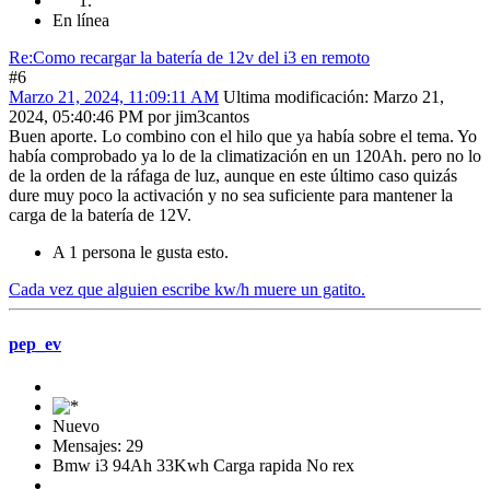
En línea
Re:Como recargar la batería de 12v del i3 en remoto
#6
Marzo 21, 2024, 11:09:11 AM
Ultima modificación
: Marzo 21,
2024, 05:40:46 PM por jim3cantos
Buen aporte. Lo combino con el hilo que ya había sobre el tema. Yo
había comprobado ya lo de la climatización en un 120Ah. pero no lo
de la orden de la ráfaga de luz, aunque en este último caso quizás
dure muy poco la activación y no sea suficiente para mantener la
carga de la batería de 12V.
A 1 persona le gusta esto.
Cada vez que alguien escribe kw/h muere un gatito.
pep_ev
Nuevo
Mensajes: 29
Bmw i3 94Ah 33Kwh Carga rapida No rex