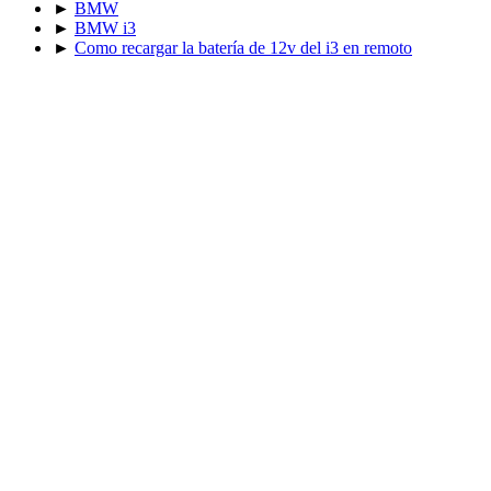
►
BMW
►
BMW i3
►
Como recargar la batería de 12v del i3 en remoto